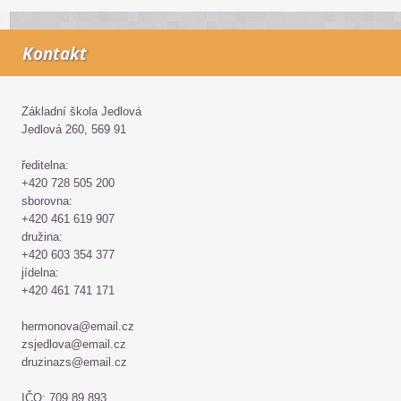
Kontakt
Základní škola Jedlová
Jedlová 260, 569 91
ředitelna:
+420 728 505 200
sborovna:
+420 461 619 907
družina:
+420 603 354 377
jídelna:
+420 461 741 171
hermonova@email.cz
zsjedlova@email.cz
druzinazs@email.cz
IČO: 709 89 893