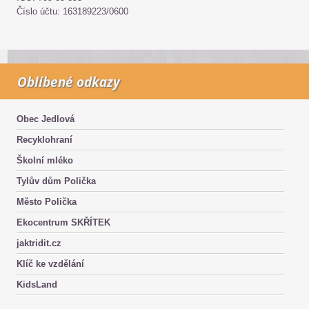
Číslo účtu: 163189223/0600
Oblíbené odkazy
Obec Jedlová
Recyklohraní
Školní mléko
Tylův dům Polička
Město Polička
Ekocentrum SKŘÍTEK
jaktridit.cz
Klíč ke vzdělání
KidsLand