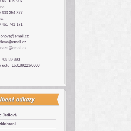
 461 619 907
ina:
 603 354 377
na:
 461 741 171
monova@email.cz
dlova@email.cz
inazs@email.cz
 709 89 893
o účtu: 163189223/0600
íbené odkazy
c Jedlová
klohraní