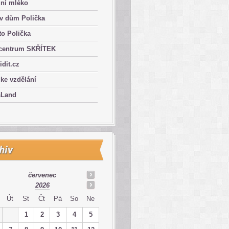
lní mléko
ův dům Polička
o Polička
centrum SKŘÍTEK
ridit.cz
 ke vzdělání
sLand
hiv
červenec
2026
Út
St
Čt
Pá
So
Ne
1
2
3
4
5