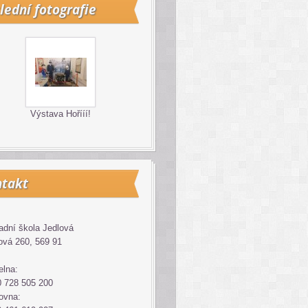
lední fotografie
Výstava Hořííí!
takt
adní škola Jedlová
ová 260, 569 91
elna:
 728 505 200
ovna: