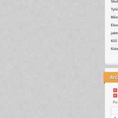
Ško
Tyl
Měst
Eko
jakt
Klíč
Kid
Arc
Po