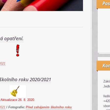
Pos
á opatření.
2021
Kon
 školního roku 2020/2021
Zákl
Jedl
ředit
Aktualizace 26. 8. 2020.
+420
sbor
2021
/
Fotografie:
Před zahájením školního roku