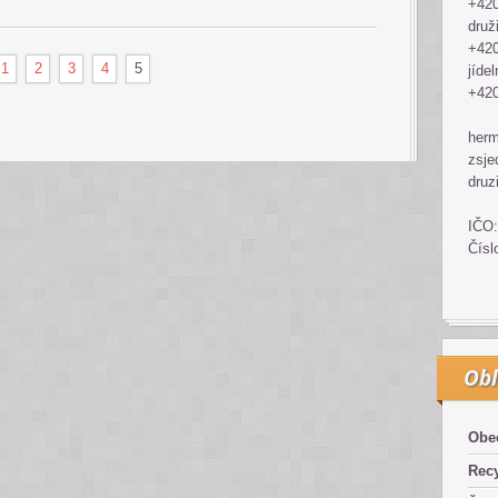
+420
druž
+420
1
2
3
4
5
jídel
+420
her
zsje
druz
IČO:
Čísl
Obl
Obe
Recy