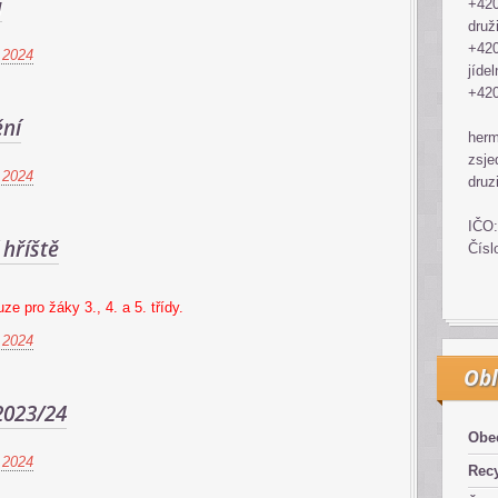
a
+420
druž
+420
 2024
jídel
+420
ní
her
zsje
 2024
druz
IČO:
hříště
Čísl
ze pro žáky 3., 4. a 5. třídy.
 2024
Obl
2023/24
Obe
 2024
Recy