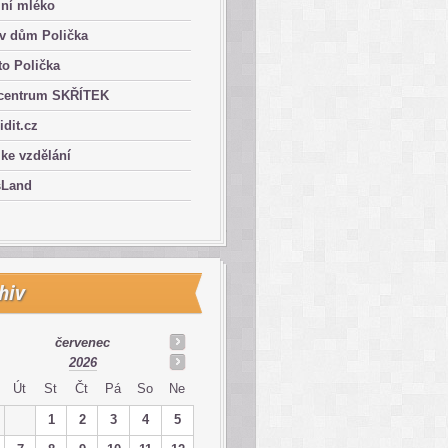
lní mléko
ův dům Polička
o Polička
centrum SKŘÍTEK
ridit.cz
 ke vzdělání
sLand
hiv
červenec
2026
Út
St
Čt
Pá
So
Ne
1
2
3
4
5