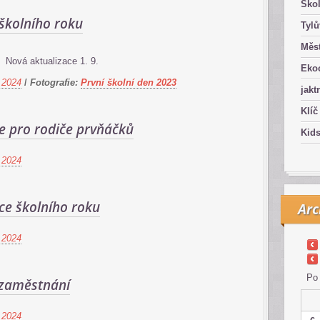
Ško
školního roku
Tyl
Měst
Nová aktualizace 1. 9.
Eko
 2024
/
Fotografie:
První školní den 2023
jakt
Klíč
e pro rodiče prvňáčků
Kid
 2024
ce školního roku
Arc
 2024
Po
zaměstnání
 2024