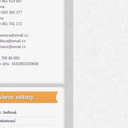
 461 619 907
ina:
 603 354 377
na:
 461 741 171
monova@email.cz
dlova@email.cz
inazs@email.cz
 709 89 893
o účtu: 163189223/0600
íbené odkazy
c Jedlová
klohraní