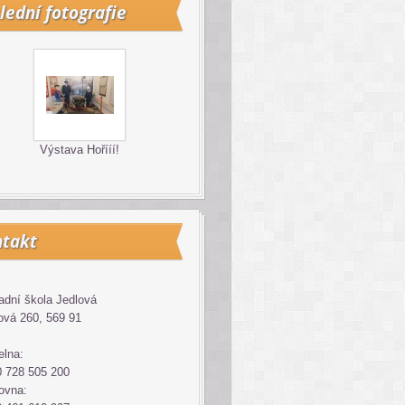
lední fotografie
Výstava Hořííí!
takt
adní škola Jedlová
ová 260, 569 91
elna:
 728 505 200
ovna: