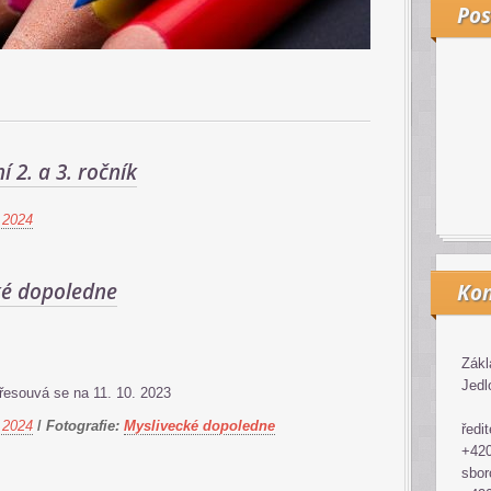
Pos
 2. a 3. ročník
 2024
ké dopoledne
Kon
Zákl
Jedl
řesouvá se na 11. 10. 2023
 2024
/
Fotografie:
Myslivecké dopoledne
ředit
+420
sbor