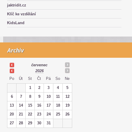
jaktridit.cz
Klíč ke vzdělání
KidsLand
Archiv
červenec
2026
Po
Út
St
Čt
Pá
So
Ne
1
2
3
4
5
6
7
8
9
10
11
12
13
14
15
16
17
18
19
20
21
22
23
24
25
26
27
28
29
30
31