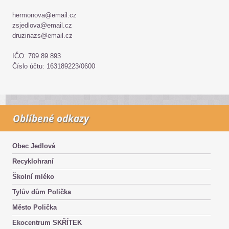
hermonova@email.cz
zsjedlova@email.cz
druzinazs@email.cz
IČO: 709 89 893
Číslo účtu: 163189223/0600
Oblíbené odkazy
Obec Jedlová
Recyklohraní
Školní mléko
Tylův dům Polička
Město Polička
Ekocentrum SKŘÍTEK