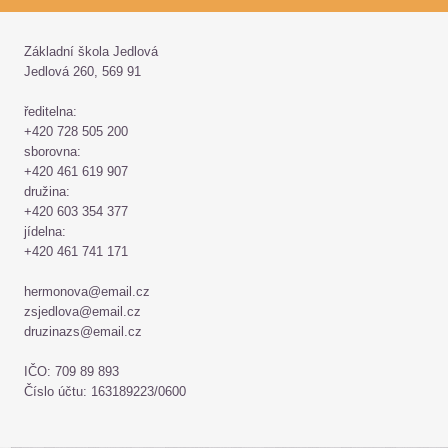
Základní škola Jedlová
Jedlová 260, 569 91
ředitelna:
+420 728 505 200
sborovna:
+420 461 619 907
družina:
+420 603 354 377
jídelna:
+420 461 741 171
hermonova@email.cz
zsjedlova@email.cz
druzinazs@email.cz
IČO: 709 89 893
Číslo účtu: 163189223/0600