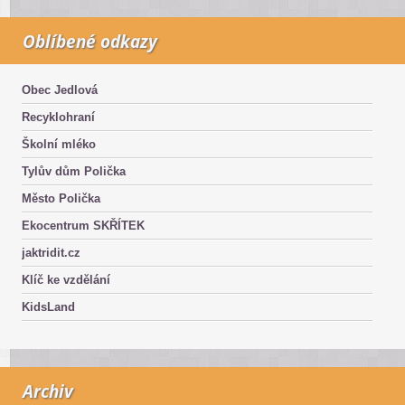
Oblíbené odkazy
Obec Jedlová
Recyklohraní
Školní mléko
Tylův dům Polička
Město Polička
Ekocentrum SKŘÍTEK
jaktridit.cz
Klíč ke vzdělání
KidsLand
Archiv