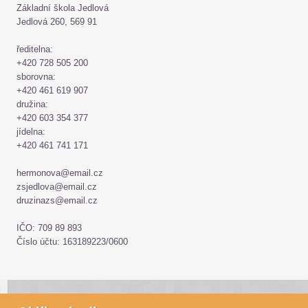
Základní škola Jedlová
Jedlová 260, 569 91
ředitelna:
+420 728 505 200
sborovna:
+420 461 619 907
družina:
+420 603 354 377
jídelna:
+420 461 741 171
hermonova@email.cz
zsjedlova@email.cz
druzinazs@email.cz
IČO: 709 89 893
Číslo účtu: 163189223/0600