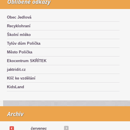
Oblíbené odkazy
Obec Jedlová
Recyklohraní
Školní mléko
Tylův dům Polička
Město Polička
Ekocentrum SKŘÍTEK
jaktridit.cz
Klíč ke vzdělání
KidsLand
Archiv
červenec