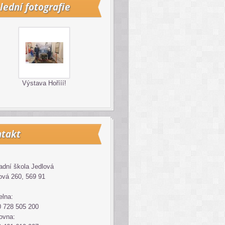
lední fotografie
Výstava Hořííí!
takt
adní škola Jedlová
ová 260, 569 91
elna:
 728 505 200
ovna: