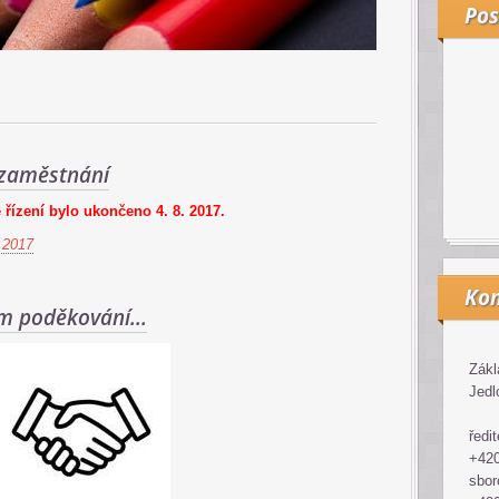
Pos
zaměstnání
řízení bylo ukončeno 4. 8. 2017.
 2017
Kon
m poděkování...
Zákl
Jedl
ředit
+420
sbor