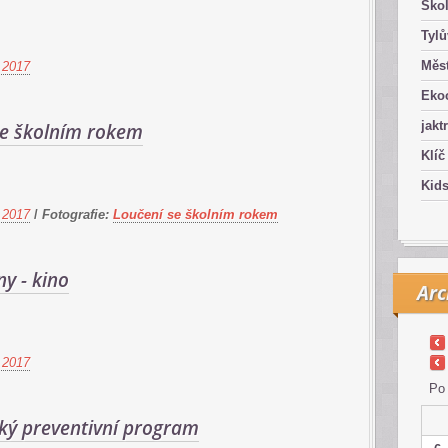
Ško
Tyl
Měst
 2017
Eko
jakt
se školním rokem
Klíč
Kid
 2017
/
Fotografie:
Loučení se školním rokem
ny - kino
Arc
 2017
Po
cký preventivní program