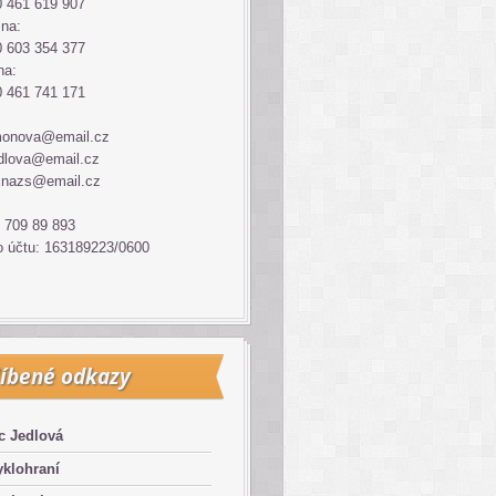
 461 619 907
ina:
 603 354 377
na:
 461 741 171
monova@email.cz
dlova@email.cz
inazs@email.cz
 709 89 893
o účtu: 163189223/0600
íbené odkazy
c Jedlová
klohraní