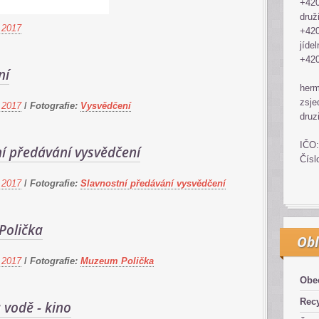
+420
druž
 2017
+420
jídel
+420
ní
her
zsje
 2017
/
Fotografie:
Vysvědčení
druz
IČO:
í předávání vysvědčení
Čísl
 2017
/
Fotografie:
Slavnostní předávání vysvědčení
olička
Obl
 2017
/
Fotografie:
Muzeum Polička
Obe
Recy
 vodě - kino