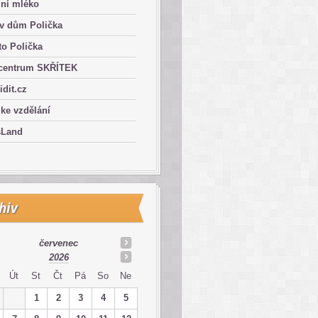
lní mléko
ův dům Polička
o Polička
centrum SKŘÍTEK
ridit.cz
 ke vzdělání
sLand
hiv
červenec
2026
Út
St
Čt
Pá
So
Ne
1
2
3
4
5