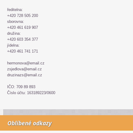
ředitelna:
+420 728 505 200
sborovna:
+420 461 619 907
družina:
+420 603 354 377
jídelna:
+420 461 741 171
hermonova@email.cz
zsjedlova@email.cz
druzinazs@email.cz
IČO: 709 89 893
Číslo účtu: 163189223/0600
Oblíbené odkazy