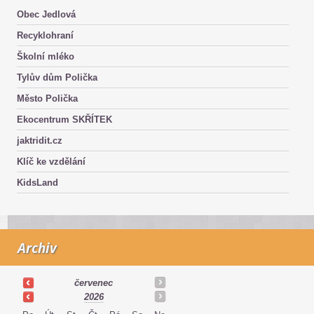
Obec Jedlová
Recyklohraní
Školní mléko
Tylův dům Polička
Město Polička
Ekocentrum SKŘÍTEK
jaktridit.cz
Klíč ke vzdělání
KidsLand
Archiv
červenec
2026