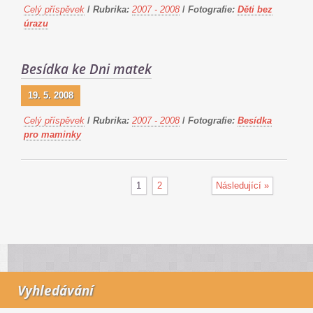
Celý příspěvek
/
Rubrika:
2007 - 2008
/
Fotografie:
Děti bez
úrazu
Besídka ke Dni matek
19. 5. 2008
Celý příspěvek
/
Rubrika:
2007 - 2008
/
Fotografie:
Besídka
pro maminky
1
2
Následující »
Vyhledávání