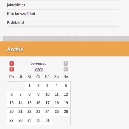
jaktridit.cz
Klíč ke vzdělání
KidsLand
Archiv
červenec
2026
Po
Út
St
Čt
Pá
So
Ne
1
2
3
4
5
6
7
8
9
10
11
12
13
14
15
16
17
18
19
20
21
22
23
24
25
26
27
28
29
30
31