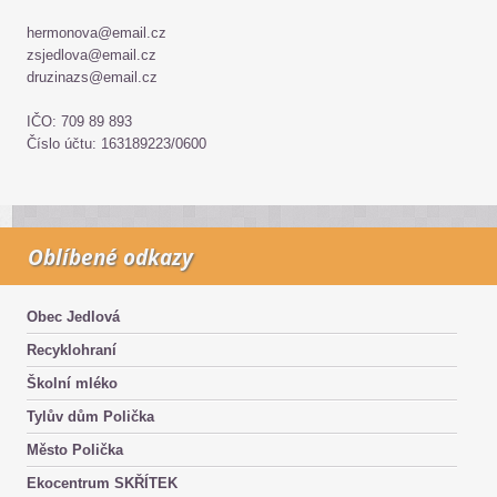
hermonova@email.cz
zsjedlova@email.cz
druzinazs@email.cz
IČO: 709 89 893
Číslo účtu: 163189223/0600
Oblíbené odkazy
Obec Jedlová
Recyklohraní
Školní mléko
Tylův dům Polička
Město Polička
Ekocentrum SKŘÍTEK