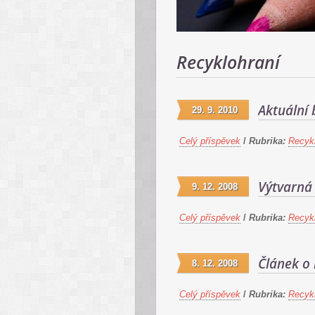
Recyklohraní
Aktuální 
29. 9. 2010
Celý příspěvek
/
Rubrika:
Recykl
Výtvarná
9. 12. 2008
Celý příspěvek
/
Rubrika:
Recykl
Článek o 
8. 12. 2008
Celý příspěvek
/
Rubrika:
Recykl