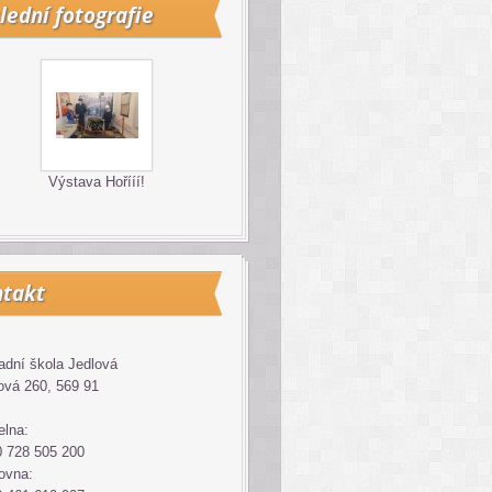
lední fotografie
Výstava Hořííí!
takt
adní škola Jedlová
ová 260, 569 91
elna:
 728 505 200
ovna: