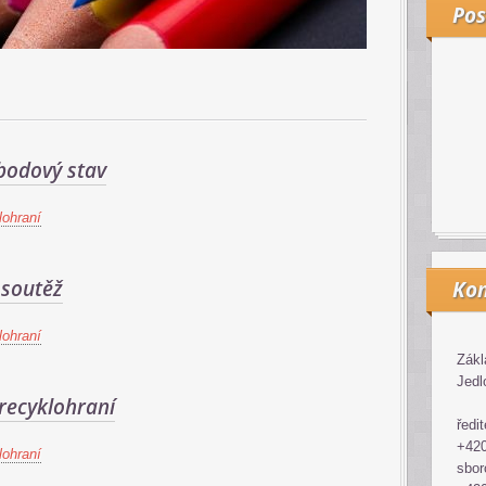
Pos
bodový stav
ohraní
 soutěž
Kon
ohraní
Zákl
Jedl
recyklohraní
ředit
+420
ohraní
sbor