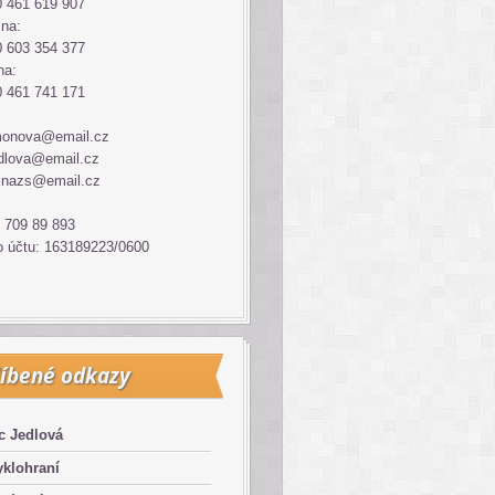
 461 619 907
ina:
 603 354 377
na:
 461 741 171
monova@email.cz
dlova@email.cz
inazs@email.cz
 709 89 893
o účtu: 163189223/0600
íbené odkazy
c Jedlová
klohraní