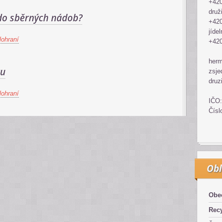
+420
druž
 do sběrných nádob?
+420
jídel
ohraní
+420
her
tu
zsje
druz
ohraní
IČO:
Čísl
Obl
Obe
Recy