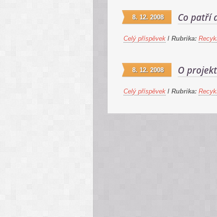
Co patří
8. 12. 2008
Celý příspěvek
/
Rubrika:
Recykl
O projek
8. 12. 2008
Celý příspěvek
/
Rubrika:
Recykl