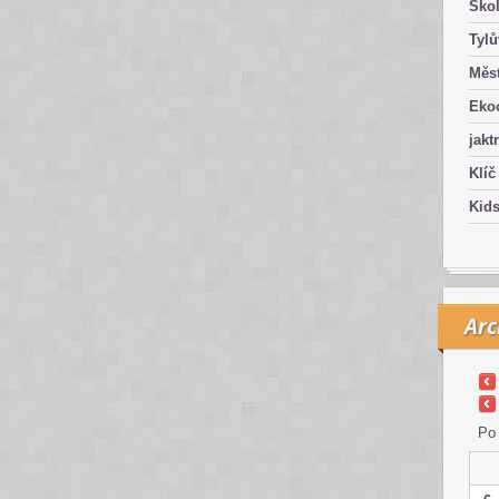
Ško
Tyl
Měst
Eko
jakt
Klíč
Kid
Arc
Po