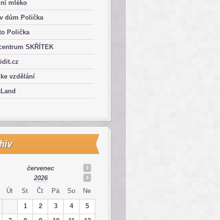
lní mléko
ův dům Polička
o Polička
centrum SKŘÍTEK
ridit.cz
 ke vzdělání
sLand
hiv
červenec
2026
Út
St
Čt
Pá
So
Ne
1
2
3
4
5