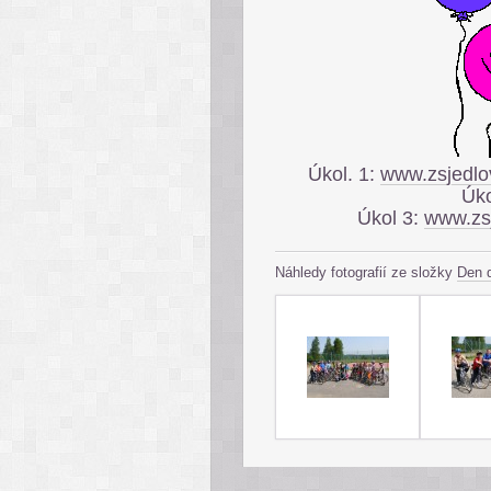
Úkol. 1:
www.zsjedlov
Úko
Úkol 3:
www.zsj
Náhledy fotografií ze složky
Den d