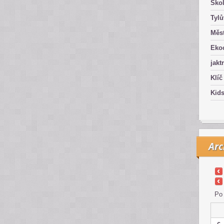
Ško
Tyl
Měst
Eko
jakt
Klíč
Kid
Arc
Po