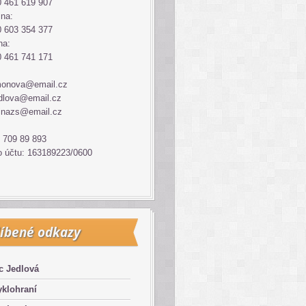
 461 619 907
ina:
 603 354 377
na:
 461 741 171
monova@email.cz
dlova@email.cz
inazs@email.cz
 709 89 893
o účtu: 163189223/0600
íbené odkazy
c Jedlová
klohraní