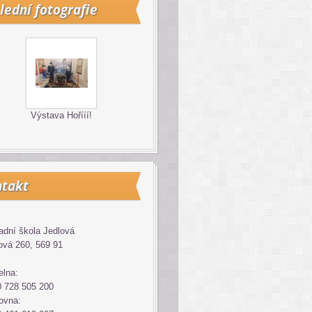
lední fotografie
Výstava Hořííí!
takt
adní škola Jedlová
ová 260, 569 91
elna:
 728 505 200
ovna: