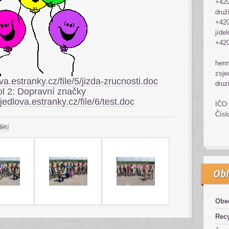
+420
druž
+420
jídel
+420
her
zsje
a.estranky.cz/file/5/jizda-zrucnosti.doc
druz
l 2: Dopravní značky
edlova.estranky.cz/file/6/test.doc
IČO:
Čísl
ětí
Obl
Obe
Recy