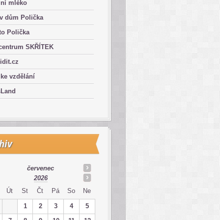
lní mléko
ův dům Polička
o Polička
centrum SKŘÍTEK
ridit.cz
 ke vzdělání
sLand
hiv
červenec
2026
Út
St
Čt
Pá
So
Ne
1
2
3
4
5