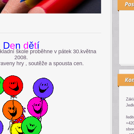
Pos
D
e
n
d
ě
t
í
kladní škole proběhne v pátek 30.května
2008.
praveny hry , soutěže a spousta cen.
Kon
Zákl
Jedl
ředit
+420
sbor