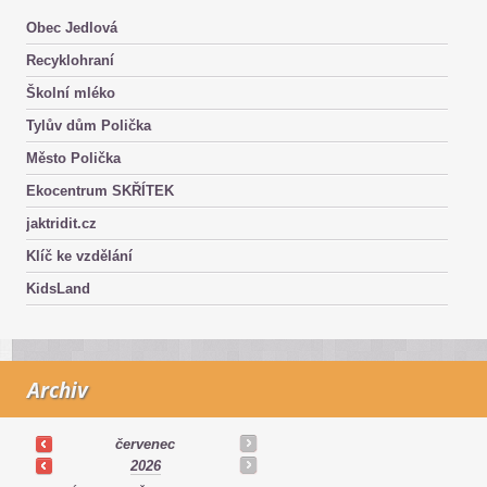
Obec Jedlová
Recyklohraní
Školní mléko
Tylův dům Polička
Město Polička
Ekocentrum SKŘÍTEK
jaktridit.cz
Klíč ke vzdělání
KidsLand
Archiv
červenec
2026