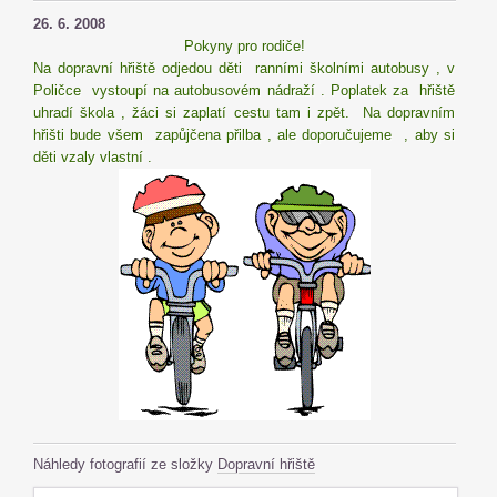
26. 6. 2008
Pokyny pro rodiče!
Na dopravní hřiště odjedou děti ranními školními autobusy , v
Poličce vystoupí na autobusovém nádraží . Poplatek za hřiště
uhradí škola , žáci si zaplatí cestu tam i zpět. Na dopravním
hřišti bude všem zapůjčena přilba , ale doporučujeme , aby si
děti vzaly vlastní .
Náhledy fotografií ze složky
Dopravní hřiště