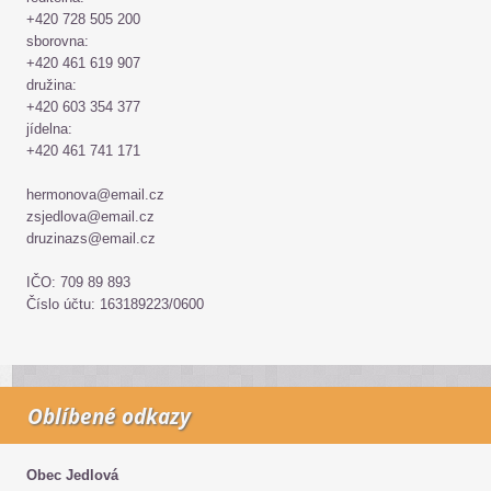
+420 728 505 200
sborovna:
+420 461 619 907
družina:
+420 603 354 377
jídelna:
+420 461 741 171
hermonova@email.cz
zsjedlova@email.cz
druzinazs@email.cz
IČO: 709 89 893
Číslo účtu: 163189223/0600
Oblíbené odkazy
Obec Jedlová