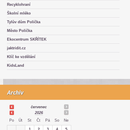
Recyklohraní
Školní mléko
Tylův dům Polička
Město Polička
Ekocentrum SKŘÍTEK
jaktridit.cz
Klíč ke vzdělání
KidsLand
Archiv
červenec
2026
Po
Út
St
Čt
Pá
So
Ne
1
2
3
4
5