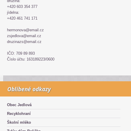
družina:
+420 603 354 377
jídelna:
+420 461 741 171
hermonova@email.cz
zsjedlova@email.cz
druzinazs@email.cz
IČO: 709 89 893
Číslo účtu: 163189223/0600
Oblíbené odkazy
Obec Jedlová
Recyklohraní
Školní mléko