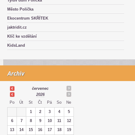
Tylův dům Polička
Město Polička
Ekocentrum SKŘÍTEK
jaktridit.cz
Klíč ke vzdělání
KidsLand
Archiv
červenec
2026
Po
Út
St
Čt
Pá
So
Ne
1
2
3
4
5
6
7
8
9
10
11
12
13
14
15
16
17
18
19