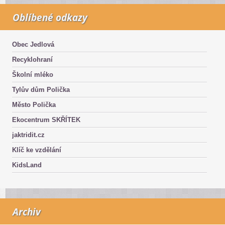
Oblíbené odkazy
Obec Jedlová
Recyklohraní
Školní mléko
Tylův dům Polička
Město Polička
Ekocentrum SKŘÍTEK
jaktridit.cz
Klíč ke vzdělání
KidsLand
Archiv