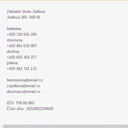
Základní škola Jedlová
Jedlová 260, 569 91
ředitelna:
+420 728 505 200
sborovna:
+420 461 619 907
družina:
+420 603 354 377
jídelna:
+420 461 741 171
hermonova@email.cz
zsjedlova@email.cz
druzinazs@email.cz
IČO: 709 89 893
Číslo účtu: 163189223/0600