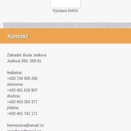
Výstava Hořííí!
Kontakt
Základní škola Jedlová
Jedlová 260, 569 91
ředitelna:
+420 728 505 200
sborovna:
+420 461 619 907
družina:
+420 603 354 377
jídelna:
+420 461 741 171
hermonova@email.cz