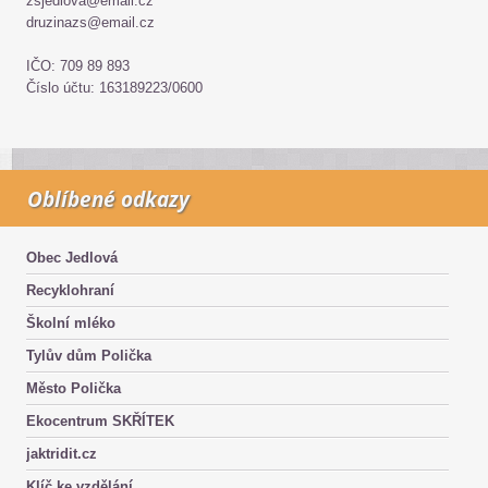
zsjedlova@email.cz
druzinazs@email.cz
IČO: 709 89 893
Číslo účtu: 163189223/0600
Oblíbené odkazy
Obec Jedlová
Recyklohraní
Školní mléko
Tylův dům Polička
Město Polička
Ekocentrum SKŘÍTEK
jaktridit.cz
Klíč ke vzdělání