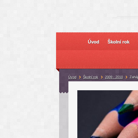
Úvod
Školní rok
Úvod
Školní rok
2009 - 2010
Zaháj