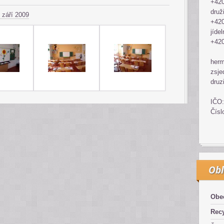
+420
druž
 září 2009
+420
jídel
+420
her
zsje
druz
IČO:
Čísl
Obl
Obe
Recy