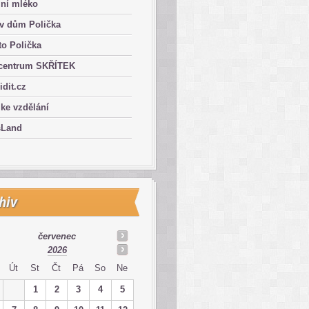
lní mléko
ův dům Polička
o Polička
centrum SKŘÍTEK
ridit.cz
 ke vzdělání
sLand
hiv
červenec
2026
Út
St
Čt
Pá
So
Ne
1
2
3
4
5