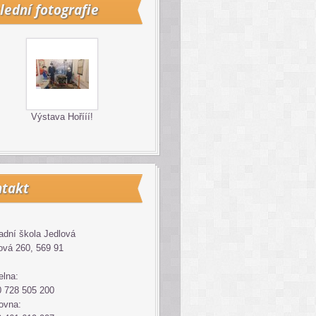
lední fotografie
Výstava Hořííí!
takt
adní škola Jedlová
ová 260, 569 91
elna:
 728 505 200
ovna: