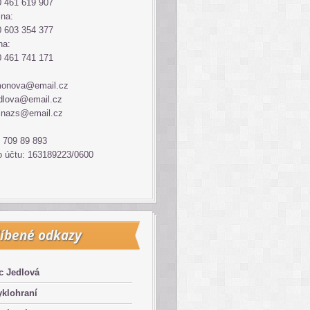
 461 619 907
ina:
 603 354 377
na:
 461 741 171
monova@email.cz
dlova@email.cz
inazs@email.cz
 709 89 893
o účtu: 163189223/0600
íbené odkazy
c Jedlová
klohraní