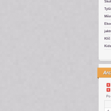
Ško
Tyl
Měst
Eko
jakt
Klíč
Kid
Arc
Po