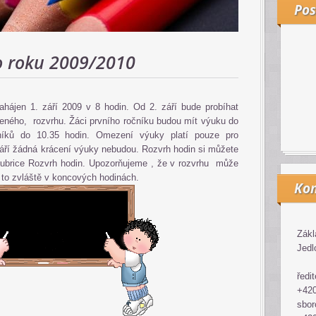
Pos
o roku 2009/2010
ahájen 1. září 2009 v 8 hodin. Od 2. září bude probíhat
eného, rozvrhu. Žáci prvního ročníku budou mít výuku do
čníků do 10.35 hodin. Omezení výuky platí pouze pro
září žádná krácení výuky nebudou. Rozvrh hodin si můžete
ubrice Rozvrh hodin. Upozorňujeme , že v rozvrhu může
 to zvláště v koncových hodinách.
Kon
Zákl
Jedl
ředit
+420
sbor