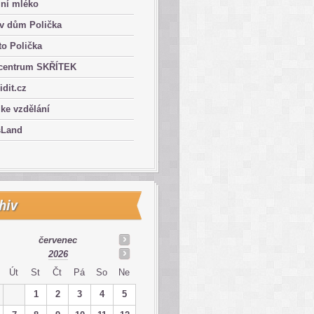
lní mléko
ův dům Polička
o Polička
centrum SKŘÍTEK
ridit.cz
 ke vzdělání
sLand
hiv
červenec
2026
Út
St
Čt
Pá
So
Ne
1
2
3
4
5