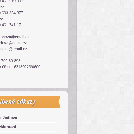
 461 619 907
ina:
 603 354 377
na:
 461 741 171
monova@email.cz
dlova@email.cz
inazs@email.cz
 709 89 893
o účtu: 163189223/0600
íbené odkazy
c Jedlová
klohraní