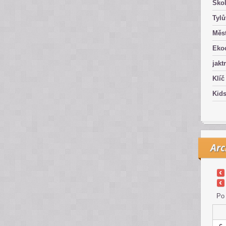
Ško
Tyl
Měst
Eko
jakt
Klíč
Kid
Arc
Po