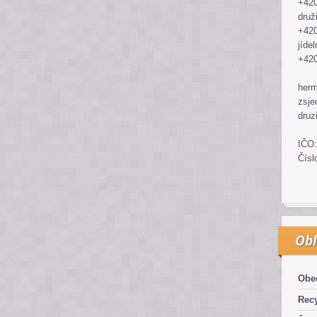
+420
druž
+420
jídel
+420
her
zsje
druz
IČO:
Čísl
Obl
Obe
Recy