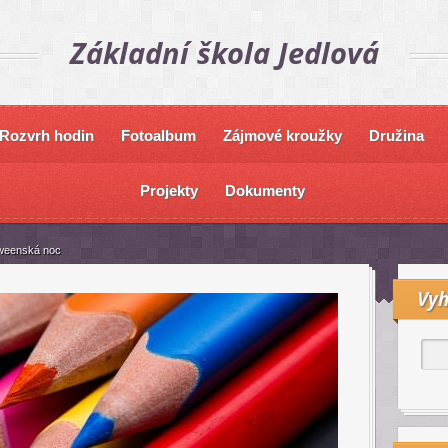
Základní škola Jedlová
Rozvrh hodin
Fotoalbum
Zájmové kroužky
Družina
Projekty
Dokumenty
weenská noc
Vyh