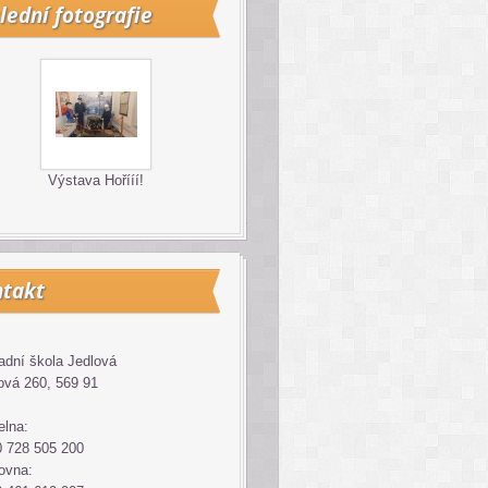
lední fotografie
Výstava Hořííí!
takt
adní škola Jedlová
ová 260, 569 91
elna:
 728 505 200
ovna: