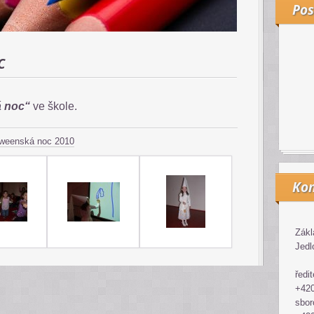
Pos
c
á noc“
ve škole.
oweenská noc 2010
Kon
Zákl
Jedl
ředit
+420
sbor