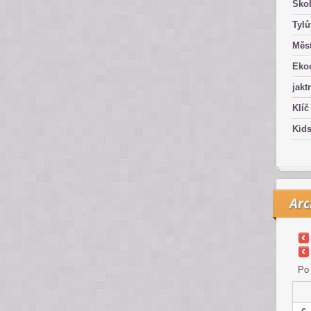
Ško
Tyl
Měst
Eko
jakt
Klíč
Kid
Arc
Po