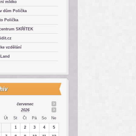
lní mléko
ův dům Polička
o Polička
centrum SKŘÍTEK
ridit.cz
 ke vzdělání
sLand
hiv
červenec
2026
Út
St
Čt
Pá
So
Ne
1
2
3
4
5