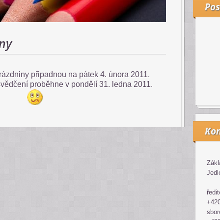
Pos
iny
rázdniny připadnou na pátek 4. února 2011.
svědčení proběhne v pondělí 31. ledna 2011.
Kon
Zákl
Jedl
ředit
+420
sbor