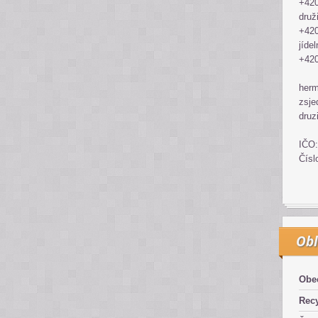
+420
druž
+420
jídel
+420
her
zsje
druz
IČO:
Čísl
Obl
Obe
Recy