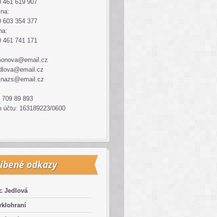
 461 619 907
ina:
 603 354 377
na:
 461 741 171
monova@email.cz
dlova@email.cz
inazs@email.cz
 709 89 893
o účtu: 163189223/0600
íbené odkazy
c Jedlová
klohraní