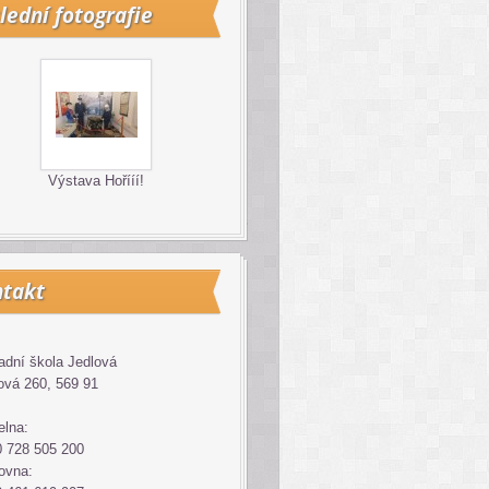
lední fotografie
Výstava Hořííí!
takt
adní škola Jedlová
ová 260, 569 91
elna:
 728 505 200
ovna: