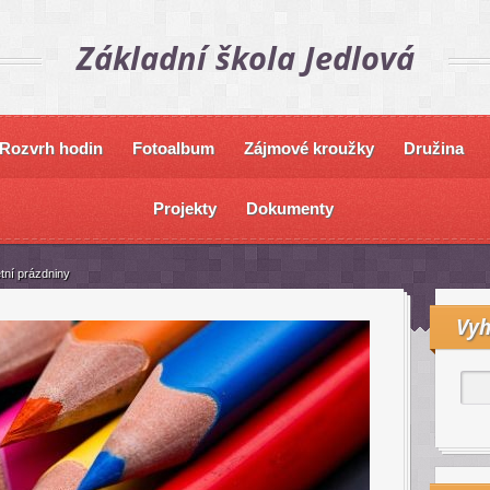
Základní škola Jedlová
Rozvrh hodin
Fotoalbum
Zájmové kroužky
Družina
Projekty
Dokumenty
etní prázdniny
Vyh