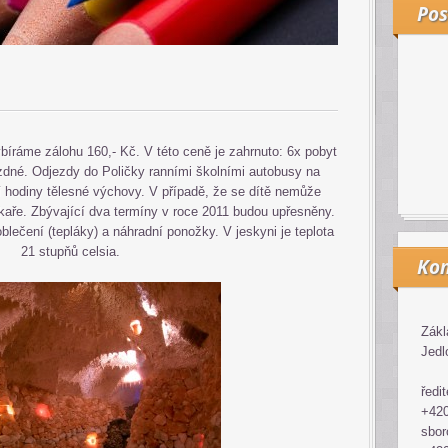
Pos
bíráme zálohu 160,- Kč. V této ceně je zahrnuto: 6x pobyt
ízdné. Odjezdy do Poličky ranními školními autobusy na
 hodiny tělesné výchovy. V případě, že se dítě nemůže
ékaře. Zbývající dva termíny v roce 2011 budou upřesněny.
blečení (tepláky) a náhradní ponožky. V jeskyni je teplota
21 stupňů celsia.
Kon
Zákl
Jedl
ředit
+420
sbor