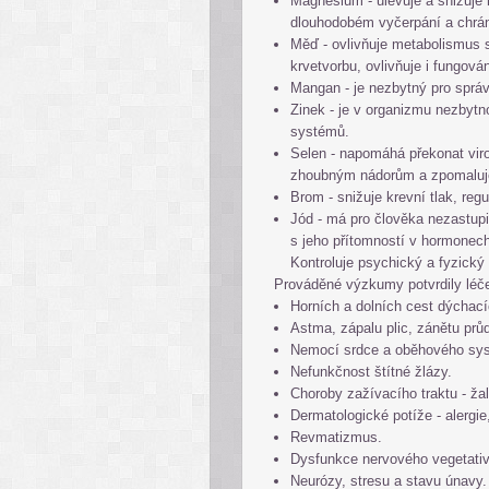
Magnesium - ulevuje a snižuje 
dlouhodobém vyčerpání a chrán
Měď - ovlivňuje metabolismus s
krvetvorbu, ovlivňuje i fungov
Mangan - je nezbytný pro sprá
Zinek - je v organizmu nezbyt
systémů.
Selen - napomáhá překonat vir
zhoubným nádorům a zpomaluje
Brom - snižuje krevní tlak, reg
Jód - má pro člověka nezastupi
s jeho přítomností v hormonech 
Kontroluje psychický a fyzický 
Prováděné výzkumy potvrdily léčeb
Horních a dolních cest dýchacíc
Astma, zápalu plic, zánětu prů
Nemocí srdce a oběhového syst
Nefunkčnost štítné žlázy.
Choroby zažívacího traktu - ža
Dermatologické potíže - alergi
Revmatizmus.
Dysfunkce nervového vegetati
Neurózy, stresu a stavu únavy.