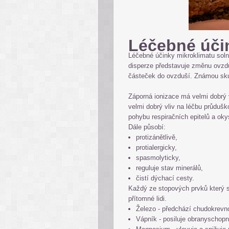
Léčebné úči
Léčebné účinky mikroklimatu soln
disperze představuje změnu ovzdu
částeček do ovzduší. Známou skut
Záporná ionizace má velmi dobrý v
velmi dobrý vliv na léčbu průduš
pohybu respiračních epitelů a oky
Dále působí:
protizánětlivě,
protialergicky,
spasmolyticky,
reguluje stav minerálů,
čistí dýchací cesty.
Každý ze stopových prvků který s
přítomné lidi.
Železo - předchází chudokrevnos
Vápník - posiluje obranyschopn