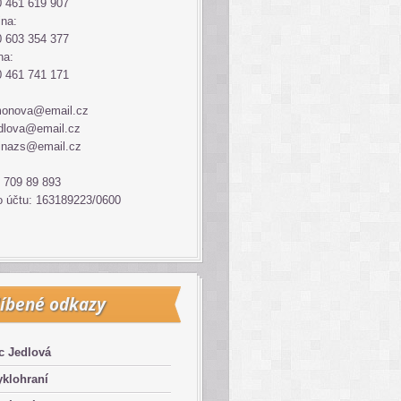
 461 619 907
ina:
 603 354 377
na:
 461 741 171
monova@email.cz
dlova@email.cz
inazs@email.cz
 709 89 893
o účtu: 163189223/0600
íbené odkazy
c Jedlová
klohraní