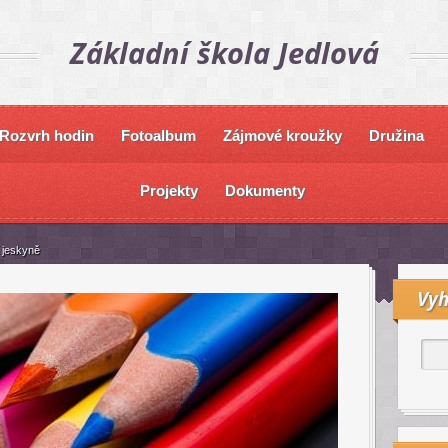
Základní škola Jedlová
Rozvrh hodin
Fotoalbum
Zájmové kroužky
Družina
Projekty
Dokumenty
 jeskyně
Vyh