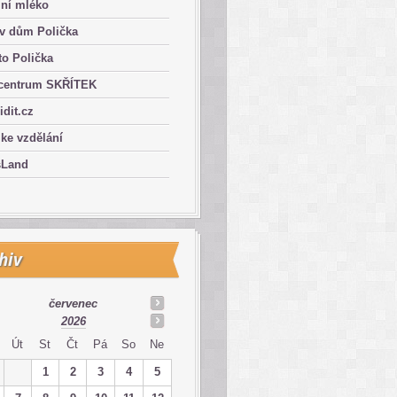
lní mléko
ův dům Polička
o Polička
centrum SKŘÍTEK
ridit.cz
 ke vzdělání
sLand
hiv
červenec
2026
Út
St
Čt
Pá
So
Ne
1
2
3
4
5