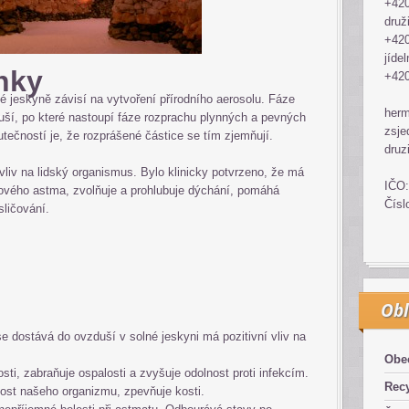
+420
druž
+420
jídel
nky
+420
é jeskyně závisí na vytvoření přírodního aerosolu. Fáze
her
ší, po které nastoupí fáze rozprachu plynných a pevných
zsje
ečností je, že rozprášené částice se tím zjemňují.
druz
liv na lidský organismus. Bylo klinicky potvrzeno, že má
IČO:
kového astma, zvolňuje a prohlubuje dýchání, pomáhá
Čísl
sličování.
Obl
e dostává do ovzduší v solné jeskyni má pozitivní vliv na
Obe
ti, zabraňuje ospalosti a zvyšuje odolnost proti infekcím.
Recy
ost našeho organizmu, zpevňuje kosti.