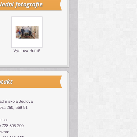
lední fotografie
Výstava Hořííí!
takt
adní škola Jedlová
ová 260, 569 91
elna:
 728 505 200
ovna: