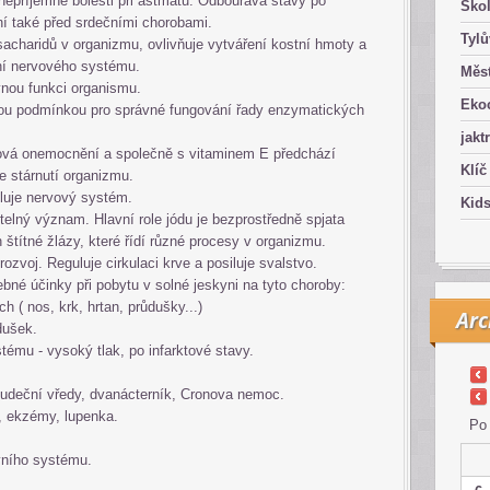
nepříjemné bolesti při astmatu. Odbourává stavy po
Ško
í také před srdečními chorobami.
Tyl
acharidů v organizmu, ovlivňuje vytváření kostní hmoty a
ání nervového systému.
Měst
vnou funkci organismu.
Eko
nou podmínkou pro správné fungování řady enzymatických
jakt
ová onemocnění a společně s vitaminem E předchází
Klíč
 stárnutí organizmu.
uluje nervový systém.
Kid
telný význam. Hlavní role jódu je bezprostředně spjata
štítné žlázy, které řídí různé procesy v organizmu.
rozvoj. Reguluje cirkulaci krve a posiluje svalstvo.
né účinky při pobytu v solné jeskyni na tyto choroby:
h ( nos, krk, hrtan, průdušky...)
Arc
dušek.
ému - vysoký tlak, po infarktové stavy.
ludeční vředy, dvanácterník, Cronova nemoc.
e, ekzémy, lupenka.
Po
vního systému.