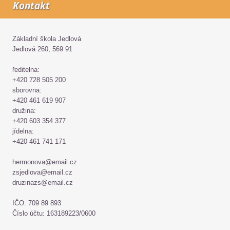
Kontakt
Základní škola Jedlová
Jedlová 260, 569 91
ředitelna:
+420 728 505 200
sborovna:
+420 461 619 907
družina:
+420 603 354 377
jídelna:
+420 461 741 171
hermonova@email.cz
zsjedlova@email.cz
druzinazs@email.cz
IČO: 709 89 893
Číslo účtu: 163189223/0600