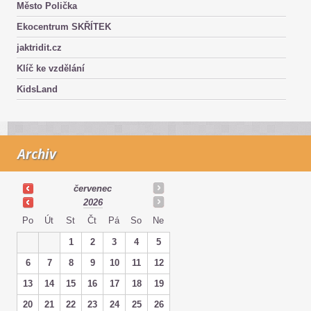
Město Polička
Ekocentrum SKŘÍTEK
jaktridit.cz
Klíč ke vzdělání
KidsLand
Archiv
červenec
2026
Po
Út
St
Čt
Pá
So
Ne
1
2
3
4
5
6
7
8
9
10
11
12
13
14
15
16
17
18
19
20
21
22
23
24
25
26