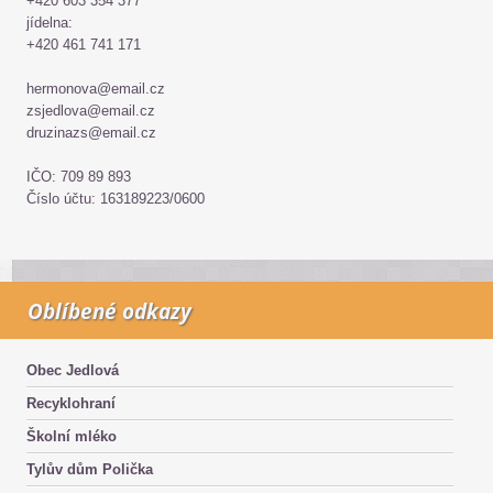
+420 603 354 377
jídelna:
+420 461 741 171
hermonova@email.cz
zsjedlova@email.cz
druzinazs@email.cz
IČO: 709 89 893
Číslo účtu: 163189223/0600
Oblíbené odkazy
Obec Jedlová
Recyklohraní
Školní mléko
Tylův dům Polička