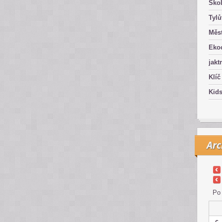
Ško
Tyl
Měst
Eko
jakt
Klíč
Kid
Arc
Po