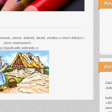
Pos
mnosti, závisti, dobrotě, lakotě, zkrátka o všech dobrých i
zlých vlastnostech.
tp://jojodivadlo.webnode.cz
Kon
Zákl
Jedl
ředit
+420
sbor