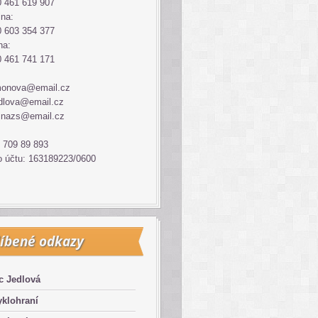
 461 619 907
ina:
 603 354 377
na:
 461 741 171
monova@email.cz
dlova@email.cz
inazs@email.cz
 709 89 893
o účtu: 163189223/0600
íbené odkazy
c Jedlová
klohraní