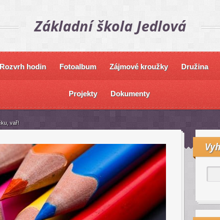
Základní škola Jedlová
Rozvrh hodin
Fotoalbum
Zájmové kroužky
Družina
Projekty
Dokumenty
ku, vař!
Vyh