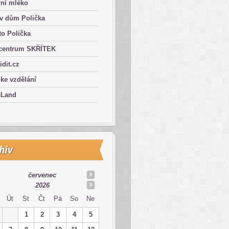
lní mléko
ův dům Polička
o Polička
centrum SKŘÍTEK
ridit.cz
 ke vzdělání
sLand
hiv
červenec
2026
Út
St
Čt
Pá
So
Ne
1
2
3
4
5