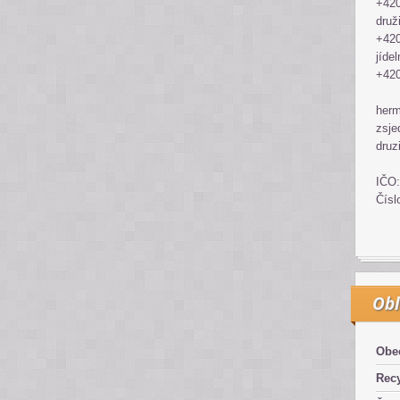
+420
druž
+420
jídel
+420
her
zsje
druz
IČO:
Čísl
Obl
Obe
Recy