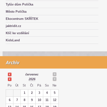
Tylův dům Polička
Město Polička
Ekocentrum SKŘÍTEK
jaktridit.cz
Klíč ke vzdělání
KidsLand
Archiv
červenec
2026
Po
Út
St
Čt
Pá
So
Ne
1
2
3
4
5
6
7
8
9
10
11
12