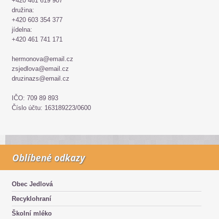
+420 461 619 907
družina:
+420 603 354 377
jídelna:
+420 461 741 171
hermonova@email.cz
zsjedlova@email.cz
druzinazs@email.cz
IČO: 709 89 893
Číslo účtu: 163189223/0600
Oblíbené odkazy
Obec Jedlová
Recyklohraní
Školní mléko