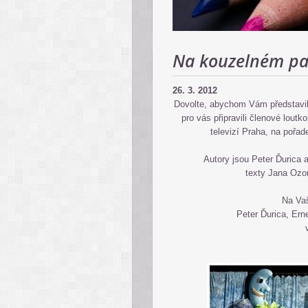
Na kouzelném pal
26. 3. 2012
Dovolte, abychom Vám představil
pro vás připravili členové lou
televizí Praha, na pořade
Autory jsou Peter Ďurica a
texty Jana Ozo
Na Vaš
Peter Ďurica, Ern