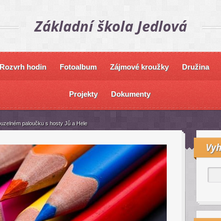
Základní škola Jedlová
Rozvrh hodin
Fotoalbum
Zájmové kroužky
Družina
Projekty
Dokumenty
uzelném paloučku s hosty Jů a Hele
Vyh