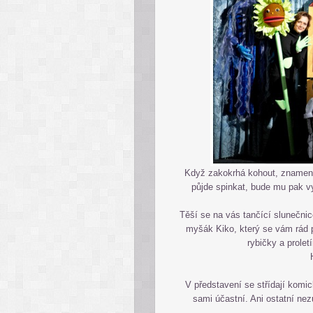
Když zakokrhá kohout, znamená 
půjde spinkat, bude mu pak v
Těší se na vás tančící slunečni
myšák Kiko, který se vám rád 
rybičky a prolet
V představení se střídají komic
sami účastní. Ani ostatní nez