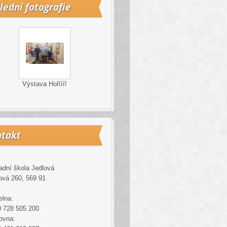
lední fotografie
Výstava Hořííí!
takt
adní škola Jedlová
ová 260, 569 91
elna:
 728 505 200
ovna: