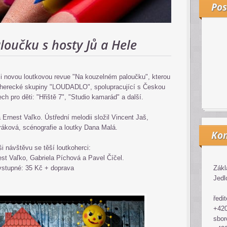
Pos
oučku s hosty Jů a Hele
i novou loutkovou revue "Na kouzelném paloučku", kterou
tkoherecké skupiny "LOUDADLO", spolupracující s Českou
ch pro děti: "Hřiště 7", "Studio kamarád" a další.
 Ernest Vaľko. Ústřední melodii složil Vincent Jaš,
ráková, scénografie a loutky Dana Malá.
Kon
i návštěvu se těší loutkoherci:
est Vaľko, Gabriela Píchová a Pavel Číčel.
vstupné: 35 Kč + doprava
Zákl
Jedl
ředit
+420
sbor