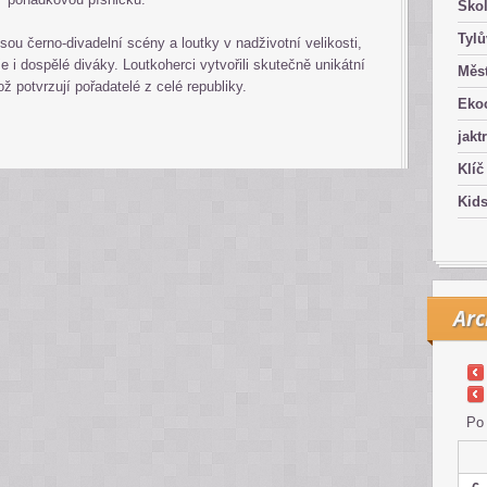
Ško
Tyl
sou černo-divadelní scény a loutky v nadživotní velikosti,
le i dospělé diváky. Loutkoherci vytvořili skutečně unikátní
Měst
ž potvrzují pořadatelé z celé republiky.
Eko
jakt
Klíč
Kid
Arc
Po