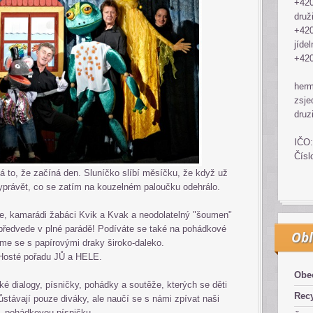
+420
druž
+420
jídel
+420
her
zsje
druz
IČO:
Čísl
to, že začíná den. Sluníčko slíbí měsíčku, že když už
yprávět, co se zatím na kouzelném paloučku odehrálo.
ce, kamarádi žabáci Kvik a Kvak a neodolatelný "šoumen"
předvede v plné parádě! Podíváte se také na pohádkové
Obl
íme se s papírovými draky široko-daleko.
Hosté pořadu
JŮ a HELE
.
Obe
ké dialogy, písničky, pohádky a soutěže, kterých se děti
Recy
ůstávají pouze diváky, ale naučí se s námi zpívat naši
pohádkovou písničku.