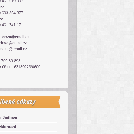
 461 619 907
ina:
 603 354 377
na:
 461 741 171
monova@email.cz
dlova@email.cz
inazs@email.cz
 709 89 893
o účtu: 163189223/0600
íbené odkazy
c Jedlová
klohraní