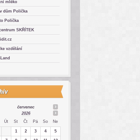
lní mléko
ův dům Polička
o Polička
centrum SKŘÍTEK
ridit.cz
 ke vzdělání
sLand
hiv
červenec
2026
Út
St
Čt
Pá
So
Ne
1
2
3
4
5