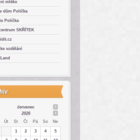
lní mléko
ův dům Polička
o Polička
centrum SKŘÍTEK
ridit.cz
 ke vzdělání
sLand
hiv
červenec
2026
Út
St
Čt
Pá
So
Ne
1
2
3
4
5