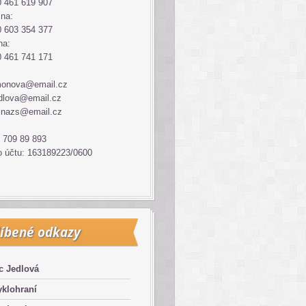
 461 619 907
ina:
 603 354 377
na:
 461 741 171
monova@email.cz
dlova@email.cz
inazs@email.cz
 709 89 893
o účtu: 163189223/0600
íbené odkazy
c Jedlová
klohraní