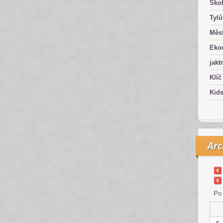
Ško
Tyl
Měst
Eko
jakt
Klíč
Kid
Arc
Po