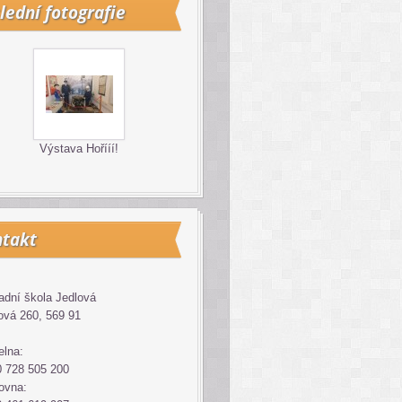
lední fotografie
Výstava Hořííí!
takt
adní škola Jedlová
ová 260, 569 91
elna:
 728 505 200
ovna: