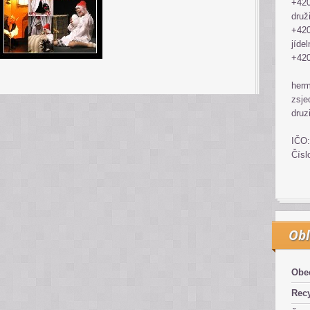
+420
druž
+420
jídel
+420
her
zsje
druz
IČO:
Čísl
Obl
Obe
Recy