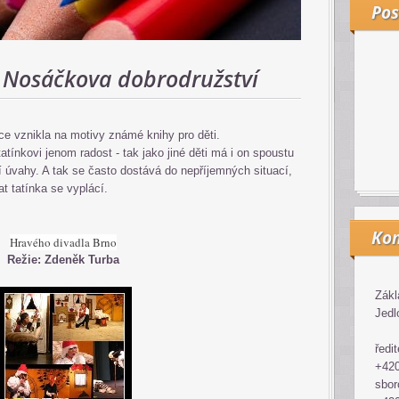
Pos
Nosáčkova dobrodružství
ce vznikla na motivy známé knihy pro děti.
ínkovi jenom radost - tak jako jiné děti má i on spoustu
í úvahy. A tak se často dostává do nepříjemných situací,
t tatínka se vyplácí.
Kon
Hravého divadla Brno
Režie: Zdeněk Turba
Zákl
Jedl
ředit
+420
sbor