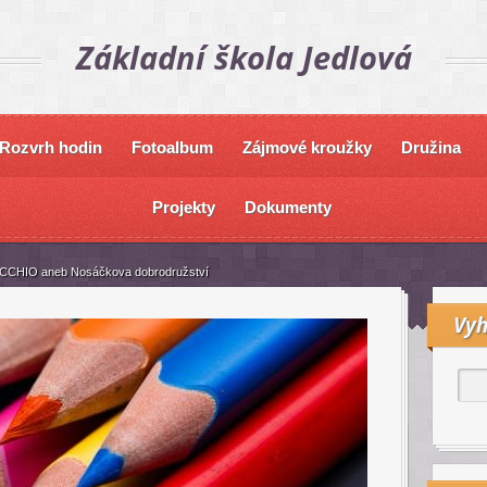
Základní škola Jedlová
Rozvrh hodin
Fotoalbum
Zájmové kroužky
Družina
Projekty
Dokumenty
CCHIO aneb Nosáčkova dobrodružství
Vyh