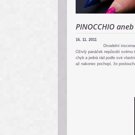
PINOCCHIO aneb 
16. 11. 2011
Divadelní inscena
Oživlý panáček nepůsobí svému tat
chyb a jedná rád podle své vlastn
až nakonec pochopí, že posloucha