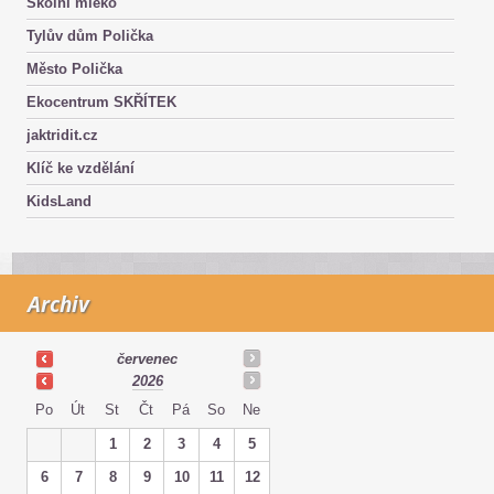
Školní mléko
Tylův dům Polička
Město Polička
Ekocentrum SKŘÍTEK
jaktridit.cz
Klíč ke vzdělání
KidsLand
Archiv
červenec
2026
Po
Út
St
Čt
Pá
So
Ne
1
2
3
4
5
6
7
8
9
10
11
12