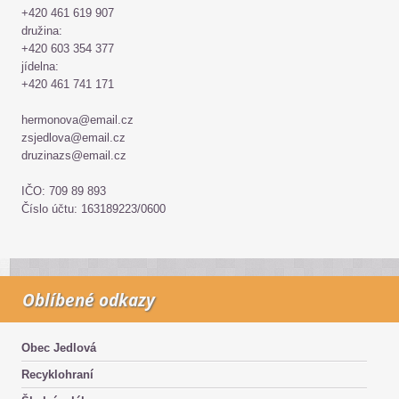
+420 461 619 907
družina:
+420 603 354 377
jídelna:
+420 461 741 171
hermonova@email.cz
zsjedlova@email.cz
druzinazs@email.cz
IČO: 709 89 893
Číslo účtu: 163189223/0600
Oblíbené odkazy
Obec Jedlová
Recyklohraní