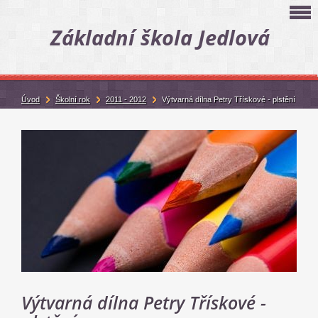
Základní škola Jedlová
Úvod
Školní rok
2011 - 2012
Výtvarná dílna Petry Třískové - plstění
Výtvarná dílna Petry Třískové -