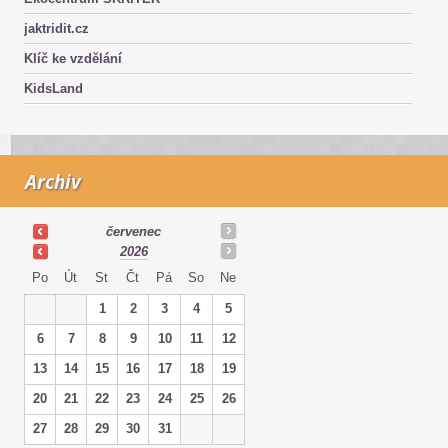
jaktridit.cz
Klíč ke vzdělání
KidsLand
Archiv
červenec
2026
Po
Út
St
Čt
Pá
So
Ne
1
2
3
4
5
6
7
8
9
10
11
12
13
14
15
16
17
18
19
20
21
22
23
24
25
26
27
28
29
30
31