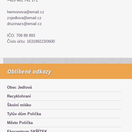
+420 461 741 171
hermonova@email.cz
zsjedlova@email.cz
druzinazs@email.cz
IČO: 709 89 893
Číslo účtu: 163189223/0600
Oblíbené odkazy
Obec Jedlová
Recyklohraní
Školní mléko
Tylův dům Polička
Město Polička
Ekocentrum SKŘÍTEK