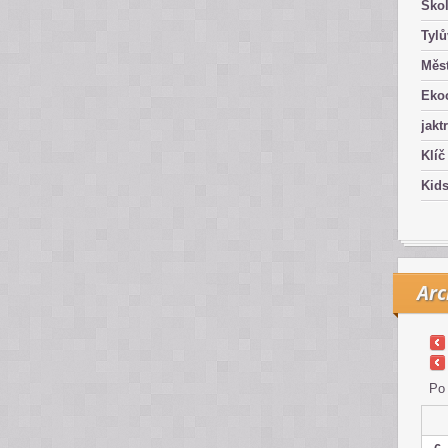
Ško
Tyl
Měst
Eko
jakt
Klíč
Kid
Arc
Po