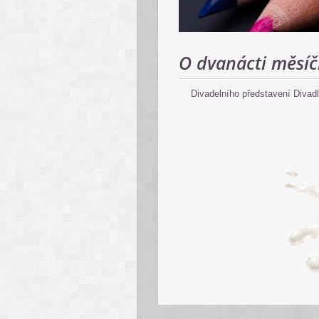
O dvanácti měsí
Divadelního představení Divad