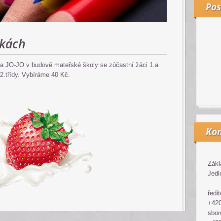
Pos
čkách
la JO-JO v budově mateřské školy se zúčastní žáci 1.a
2.třídy. Vybíráme 40 Kč.
Kon
Zákl
Jedl
ředit
+420
sbor