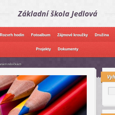
Základní škola Jedlová
Rozvrh hodin
Fotoalbum
Zájmové kroužky
Družina
Projekty
Dokumenty
anácti měsíčkách
Vyh