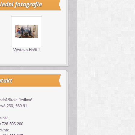
lední fotografie
Výstava Hořííí!
takt
adní škola Jedlová
ová 260, 569 91
elna:
 728 505 200
ovna: