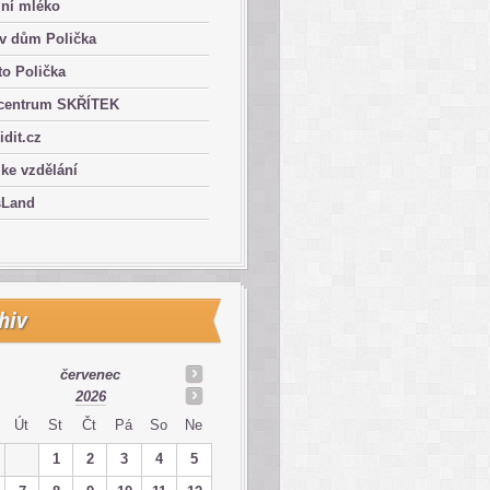
lní mléko
ův dům Polička
o Polička
centrum SKŘÍTEK
ridit.cz
 ke vzdělání
sLand
hiv
červenec
2026
Út
St
Čt
Pá
So
Ne
1
2
3
4
5