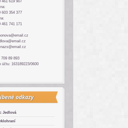
 461 619 907
ina:
 603 354 377
na:
 461 741 171
monova@email.cz
dlova@email.cz
inazs@email.cz
 709 89 893
o účtu: 163189223/0600
íbené odkazy
c Jedlová
klohraní