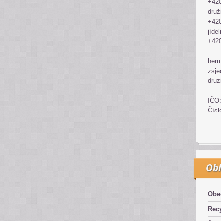
+420
druž
+420
jídel
+420
her
zsje
druz
IČO:
Čísl
Obl
Obe
Recy