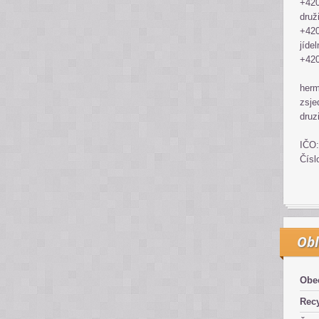
+420
druž
+420
jídel
+420
her
zsje
druz
IČO:
Čísl
Obl
Obe
Recy