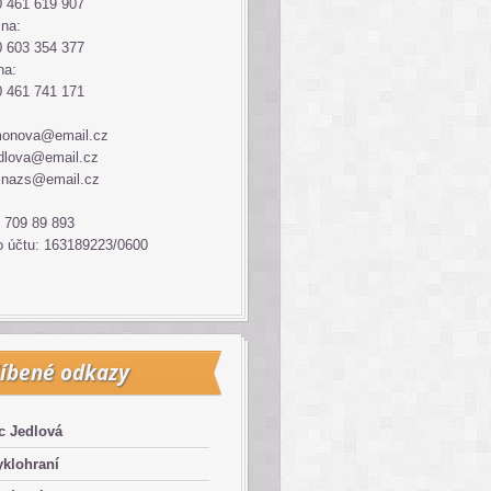
 461 619 907
ina:
 603 354 377
na:
 461 741 171
monova@email.cz
dlova@email.cz
inazs@email.cz
 709 89 893
o účtu: 163189223/0600
íbené odkazy
c Jedlová
klohraní