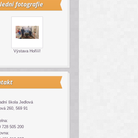
lední fotografie
Výstava Hořííí!
takt
adní škola Jedlová
ová 260, 569 91
elna:
 728 505 200
ovna: