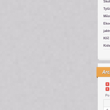
Ško
Tyl
Měst
Eko
jakt
Klíč
Kid
Arc
Po