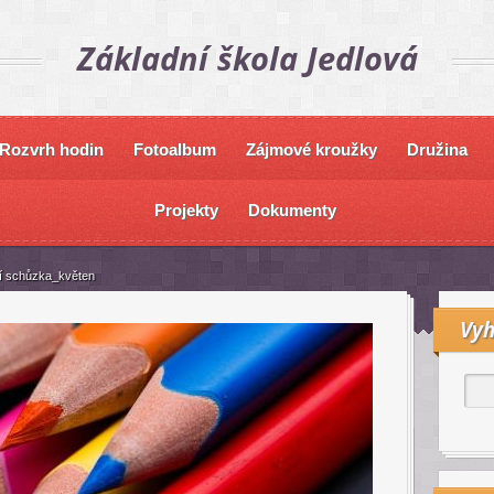
Základní škola Jedlová
Rozvrh hodin
Fotoalbum
Zájmové kroužky
Družina
Projekty
Dokumenty
í schůzka_květen
Vyh