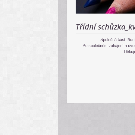
Třídní schůzka_k
Společná část třídní
Po společném zahájení a úvod
Děkuj