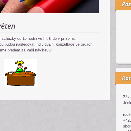
Pos
věten
 schůzky od 15 hodin ve III. třídě v přízemí.
u budou následovat individuální konzultace ve třídách
eme předem za Vaši návštěvu!
Kon
Zákl
Jedl
ředit
+420
sbor