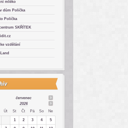
lní mléko
ův dům Polička
o Polička
centrum SKŘÍTEK
ridit.cz
 ke vzdělání
sLand
hiv
červenec
2026
Út
St
Čt
Pá
So
Ne
1
2
3
4
5