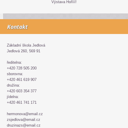
Výstava Hořííí!
Kontakt
Základní škola Jedlová
Jedlová 260, 569 91
ředitelna:
+420 728 505 200
sborovna:
+420 461 619 907
družina:
+420 603 354 377
jídelna:
+420 461 741 171
hermonova@email.cz
zsjedlova@email.cz
druzinazs@email.cz