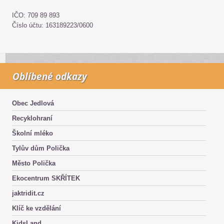
IČO: 709 89 893
Číslo účtu: 163189223/0600
Oblíbené odkazy
Obec Jedlová
Recyklohraní
Školní mléko
Tylův dům Polička
Město Polička
Ekocentrum SKŘÍTEK
jaktridit.cz
Klíč ke vzdělání
KidsLand