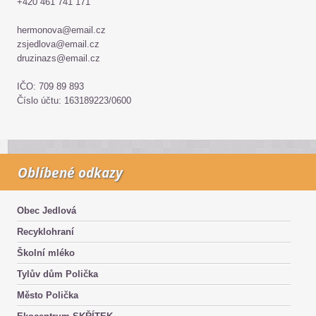
+420 461 741 171
hermonova@email.cz
zsjedlova@email.cz
druzinazs@email.cz
IČO: 709 89 893
Číslo účtu: 163189223/0600
Oblíbené odkazy
Obec Jedlová
Recyklohraní
Školní mléko
Tylův dům Polička
Město Polička