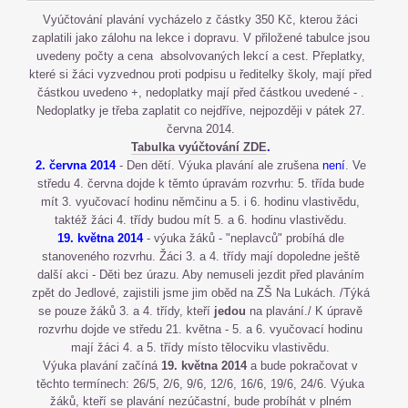
Vyúčtování plavání vycházelo z částky 350 Kč, kterou žáci
zaplatili jako zálohu na lekce i dopravu. V přiložené tabulce jsou
uvedeny počty a cena absolvovaných lekcí a cest. Přeplatky,
které si žáci vyzvednou proti podpisu u ředitelky školy, mají před
částkou uvedeno +, nedoplatky mají před částkou uvedené - .
Nedoplatky je třeba zaplatit co nejdříve, nejpozději v pátek 27.
června 2014.
Tabulka vyúčtování ZDE
.
2. června 2014
- Den dětí. Výuka plavání ale zrušena
není
. Ve
středu 4. června dojde k těmto úpravám rozvrhu: 5. třída bude
mít 3. vyučovací hodinu němčinu a 5. i 6. hodinu vlastivědu,
taktéž žáci 4. třídy budou mít 5. a 6. hodinu vlastivědu.
19. května 2014
- výuka žáků - "neplavců" probíhá dle
stanoveného rozvrhu. Žáci 3. a 4. třídy mají dopoledne ještě
další akci - Děti bez úrazu. Aby nemuseli jezdit před plaváním
zpět do Jedlové, zajistili jsme jim oběd na ZŠ Na Lukách. /Týká
se pouze žáků 3. a 4. třídy, kteří
j
edou
na plavání./ K úpravě
rozvrhu dojde ve středu 21. května - 5. a 6. vyučovací hodinu
mají žáci 4. a 5. třídy místo tělocviku vlastivědu.
Výuka plavání začíná
19. května 2014
a bude pokračovat v
těchto termínech:
26/5, 2/6, 9/6, 12/6, 16/6, 19/6, 24/6. Výuka
žáků, kteří se plavání nezúčastní, bude probíhát v plném