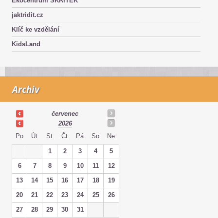
Ekocentrum SKŘÍTEK
jaktridit.cz
Klíč ke vzdělání
KidsLand
Archiv
červenec
2026
Po
Út
St
Čt
Pá
So
Ne
1
2
3
4
5
6
7
8
9
10
11
12
13
14
15
16
17
18
19
20
21
22
23
24
25
26
27
28
29
30
31