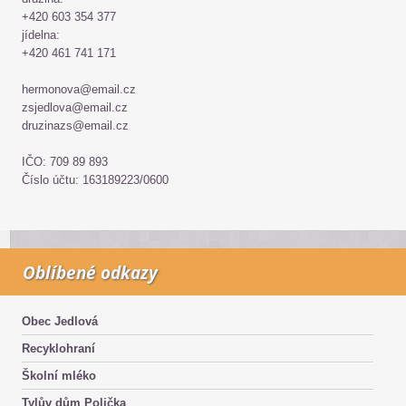
+420 603 354 377
jídelna:
+420 461 741 171
hermonova@email.cz
zsjedlova@email.cz
druzinazs@email.cz
IČO: 709 89 893
Číslo účtu: 163189223/0600
Oblíbené odkazy
Obec Jedlová
Recyklohraní
Školní mléko
Tylův dům Polička