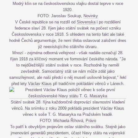
Modrý klín se na československou vlajku dostal teprve v roce
1920.
FOTO: Jaroslav Soukup,
Novinky
V České republice se na rozdíl od
Slovenska
i po rozdělení
federace slaví 28. říjen jako státní svátek na počest vzniku
Československa v roce 1918. S ohledem na tento fakt ale také
hodně Čechů argumentuje, že není třeba oslavovat založení dnes
již neexistujícího státního útvaru.
Mnozí - zejména odborná veřejnost - však nadále označují 28.
říjen 1918 za klíčový moment ve formování českého národa. "Je
to nejdůležitější státní svátek v roce. Rozhodně by neměl
zevšednět. Samostatný stát se nám může zdát jako
samozřejmost, ale naši předci o něj museli usilovně bojovat," řekl
před lety
Václav Klaus
při tradičním pokládání věnců v Lánech.
Státní svátek 28. října každoročně doprovází slavnostní kladení
věnců. Na snímku z roku 2009 pokládá prezident Václav Klaus
věnec k soše T. G. Masaryka na Pražském hradě.
FOTO: Michaela Říhová,
Právo
To patří k obvyklým projevům oslav státního svátku. Stejně jako
jmenování generálů prezidentem, účast hlavy státu na vojenské