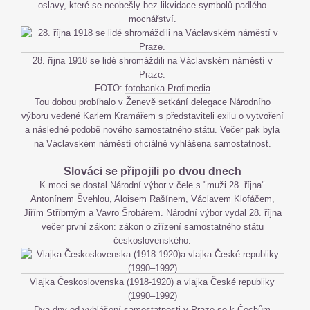
oslavy, které se neobešly bez likvidace symbolů padlého
mocnářství.
28. října 1918 se lidé shromáždili na Václavském náměstí v
Praze.
FOTO:
fotobanka Profimedia
Tou dobou probíhalo v Ženevě setkání delegace Národního
výboru vedené Karlem Kramářem s představiteli exilu o vytvoření
a následné podobě nového samostatného státu. Večer pak byla
na
Václavském náměstí
oficiálně vyhlášena samostatnost.
Slováci se připojili po dvou dnech
K moci se dostal Národní výbor v čele s "muži 28. října"
Antonínem Švehlou, Aloisem Rašínem, Václavem Klofáčem,
Jiřím Stříbrným a Vavro Šrobárem. Národní výbor vydal 28. října
večer první zákon: zákon o zřízení samostatného státu
československého.
Vlajka Československa (1918-1920) a vlajka České republiky
(1990–1992)
Dva dny od vyhlášení samostatnosti v
Praze
se k Čechům