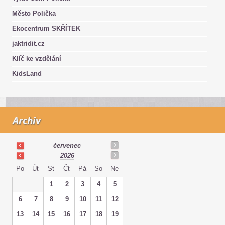
Město Polička
Ekocentrum SKŘÍTEK
jaktridit.cz
Klíč ke vzdělání
KidsLand
Archiv
červenec
2026
Po
Út
St
Čt
Pá
So
Ne
1
2
3
4
5
6
7
8
9
10
11
12
13
14
15
16
17
18
19