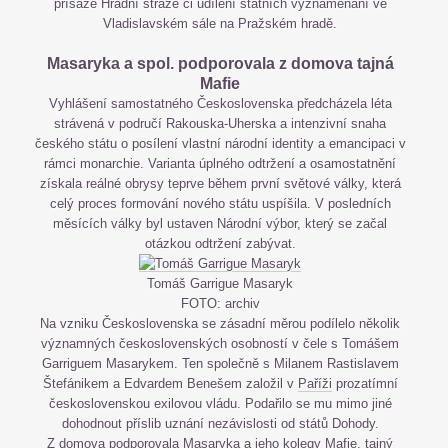
přísaze Hradní stráže či udílení státních vyznamenání ve
Vladislavském sále na Pražském hradě.
Masaryka a spol. podporovala z domova tajná
Mafie
Vyhlášení samostatného Československa předcházela léta
strávená v područí Rakouska-Uherska a intenzivní snaha
českého státu o posílení vlastní národní identity a emancipaci v
rámci monarchie. Varianta úplného odtržení a osamostatnění
získala reálné obrysy teprve během první světové války, která
celý proces formování nového státu uspíšila. V posledních
měsících války byl ustaven Národní výbor, který se začal
otázkou odtržení zabývat.
Tomáš Garrigue Masaryk
FOTO: archiv
Na vzniku Československa se zásadní měrou podílelo několik
významných československých osobností v čele s Tomášem
Garriguem Masarykem. Ten společně s Milanem Rastislavem
Štefánikem a Edvardem Benešem založil v
Paříži
prozatímní
československou exilovou vládu. Podařilo se mu mimo jiné
dohodnout příslib uznání nezávislosti od států Dohody.
Z domova podporovala Masaryka a jeho kolegy Mafie, tajný