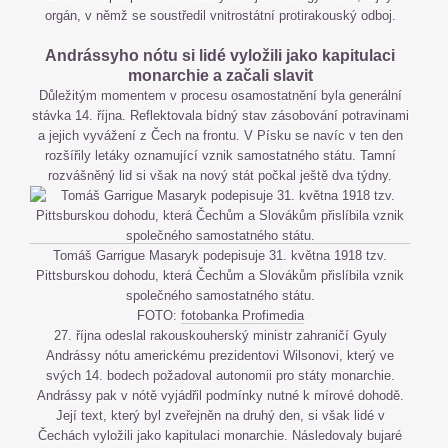
orgán, v němž se soustředil vnitrostátní protirakouský odboj.
Andrássyho nótu si lidé vyložili jako kapitulaci
monarchie a začali slavit
Důležitým momentem v procesu osamostatnění byla generální
stávka 14. října. Reflektovala bídný stav zásobování potravinami
a jejich vyvážení z Čech na frontu. V Písku se navíc v ten den
rozšířily letáky oznamující vznik samostatného státu. Tamní
rozvášněný lid si však na nový stát počkal ještě dva týdny.
Tomáš Garrigue Masaryk podepisuje 31. května 1918 tzv.
Pittsburskou dohodu, která Čechům a Slovákům přislíbila vznik
společného samostatného státu.
FOTO:
fotobanka Profimedia
27. října odeslal rakouskouherský ministr zahraničí Gyuly
Andrássy nótu americkému prezidentovi Wilsonovi, který ve
svých 14. bodech požadoval autonomii pro státy monarchie.
Andrássy pak v nótě vyjádřil podmínky nutné k mírové dohodě.
Její text, který byl zveřejněn na druhý den, si však lidé v
Čechách vyložili jako kapitulaci monarchie. Následovaly bujaré