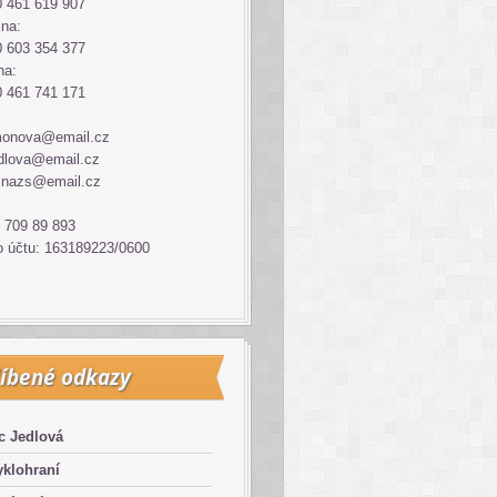
 461 619 907
ina:
 603 354 377
na:
 461 741 171
monova@email.cz
dlova@email.cz
inazs@email.cz
 709 89 893
o účtu: 163189223/0600
íbené odkazy
c Jedlová
klohraní