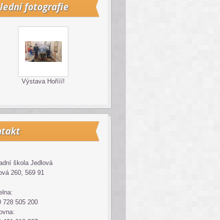
lední fotografie
Výstava Hořííí!
takt
adní škola Jedlová
ová 260, 569 91
elna:
 728 505 200
ovna: