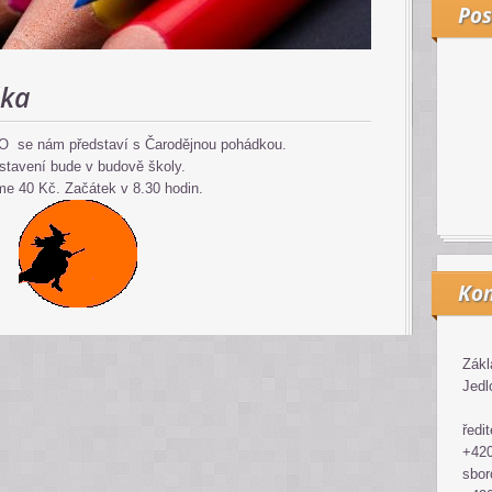
Pos
dka
O se nám představí s Čarodějnou pohádkou.
stavení bude v budově školy.
e 40 Kč. Začátek v 8.30 hodin.
Kon
Zákl
Jedl
ředit
+420
sbor