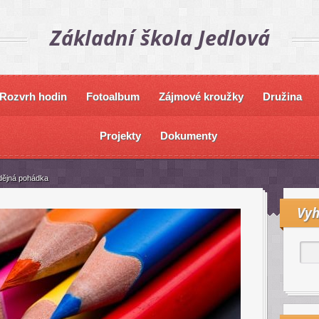
Základní škola Jedlová
Rozvrh hodin
Fotoalbum
Zájmové kroužky
Družina
Projekty
Dokumenty
dějná pohádka
Vyh