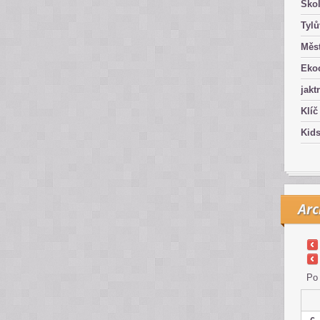
Ško
Tyl
Měst
Eko
jakt
Klíč
Kid
Arc
Po