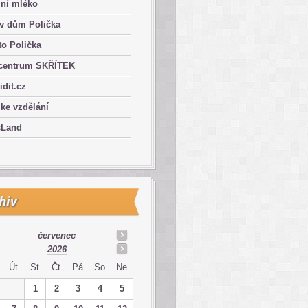
lní mléko
ův dům Polička
o Polička
centrum SKŘÍTEK
ridit.cz
 ke vzdělání
sLand
hiv
červenec
2026
Út
St
Čt
Pá
So
Ne
1
2
3
4
5