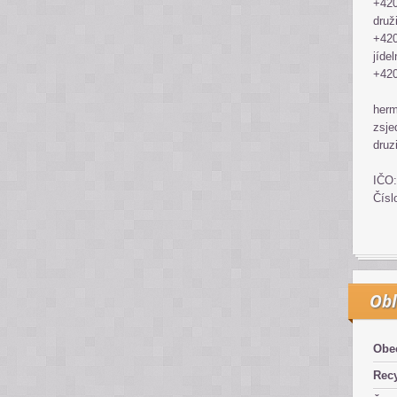
+420
druž
+420
jídel
+420
her
zsje
druz
IČO:
Čísl
Obl
Obe
Recy