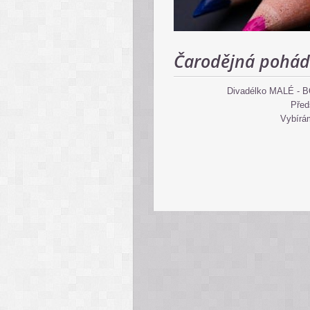
Čarodějná pohá
Divadélko MALÉ - B
Před
Vybírám