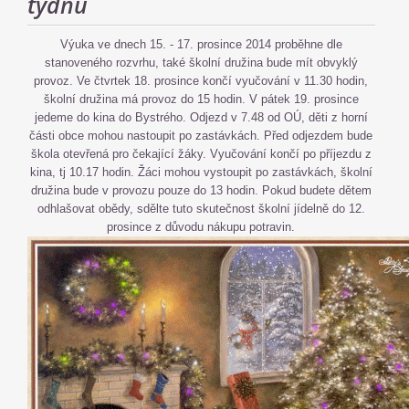
týdnu
Výuka ve dnech 15. - 17. prosince 2014 proběhne dle
stanoveného rozvrhu, také školní družina bude mít obvyklý
provoz. Ve čtvrtek 18. prosince končí vyučování v 11.30 hodin,
školní družina má provoz do 15 hodin. V pátek 19. prosince
jedeme do kina do Bystrého. Odjezd v 7.48 od OÚ, děti z horní
části obce mohou nastoupit po zastávkách. Před odjezdem bude
škola otevřená pro čekající žáky. Vyučování končí po příjezdu z
kina, tj 10.17 hodin. Žáci mohou vystoupit po zastávkách, školní
družina bude v provozu pouze do 13 hodin. Pokud budete dětem
odhlašovat obědy, sdělte tuto skutečnost školní jídelně do 12.
prosince z důvodu nákupu potravin.