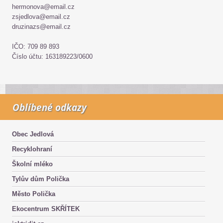
hermonova@email.cz
zsjedlova@email.cz
druzinazs@email.cz
IČO: 709 89 893
Číslo účtu: 163189223/0600
Oblíbené odkazy
Obec Jedlová
Recyklohraní
Školní mléko
Tylův dům Polička
Město Polička
Ekocentrum SKŘÍTEK