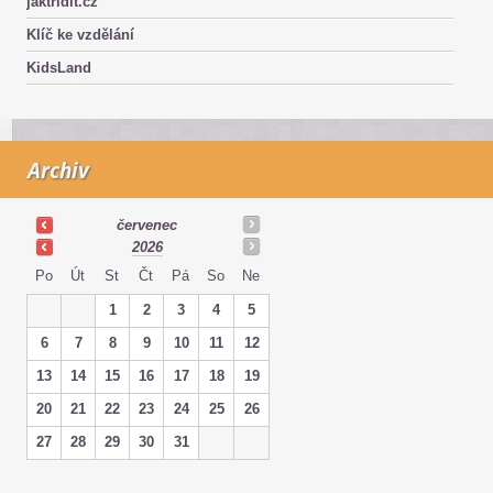
jaktridit.cz
Klíč ke vzdělání
KidsLand
Archiv
červenec
2026
Po
Út
St
Čt
Pá
So
Ne
1
2
3
4
5
6
7
8
9
10
11
12
13
14
15
16
17
18
19
20
21
22
23
24
25
26
27
28
29
30
31