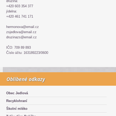
družina:
+420 603 354 377
jídelna:
+420 461 741 171
hermonova@email.cz
zsjedlova@email.cz
druzinazs@email.cz
IČO: 709 89 893
Číslo účtu: 163189223/0600
Oblíbené odkazy
Obec Jedlová
Recyklohraní
Školní mléko