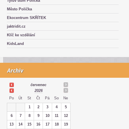
Tylův dům Polička
Město Polička
Ekocentrum SKŘÍTEK
jaktridit.cz
Klíč ke vzdělání
KidsLand
Archiv
červenec
2026
Po
Út
St
Čt
Pá
So
Ne
1
2
3
4
5
6
7
8
9
10
11
12
13
14
15
16
17
18
19