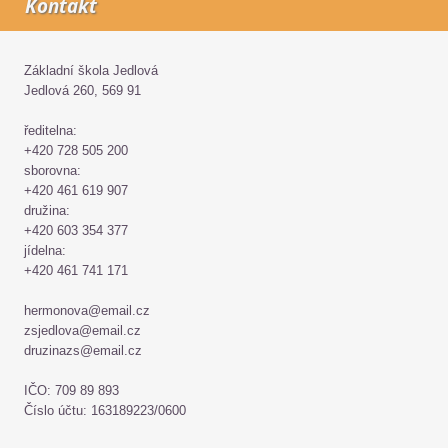
Kontakt
Základní škola Jedlová
Jedlová 260, 569 91
ředitelna:
+420 728 505 200
sborovna:
+420 461 619 907
družina:
+420 603 354 377
jídelna:
+420 461 741 171
hermonova@email.cz
zsjedlova@email.cz
druzinazs@email.cz
IČO: 709 89 893
Číslo účtu: 163189223/0600