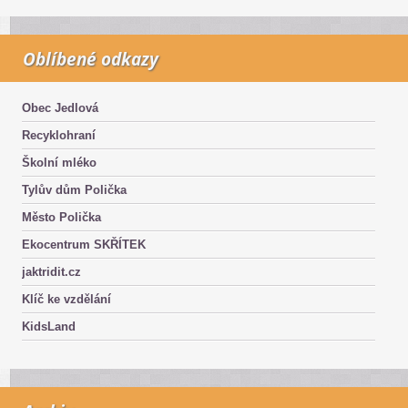
Oblíbené odkazy
Obec Jedlová
Recyklohraní
Školní mléko
Tylův dům Polička
Město Polička
Ekocentrum SKŘÍTEK
jaktridit.cz
Klíč ke vzdělání
KidsLand