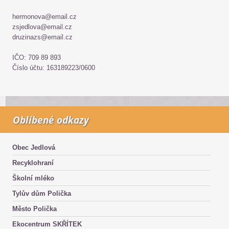
hermonova@email.cz
zsjedlova@email.cz
druzinazs@email.cz
IČO: 709 89 893
Číslo účtu: 163189223/0600
Oblíbené odkazy
Obec Jedlová
Recyklohraní
Školní mléko
Tylův dům Polička
Město Polička
Ekocentrum SKŘÍTEK