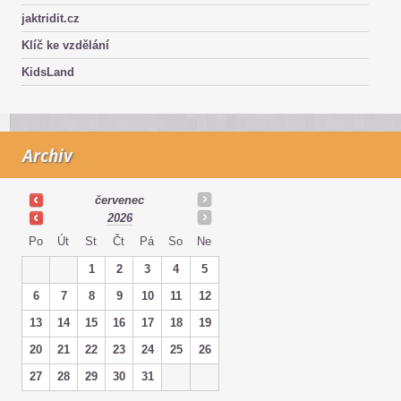
jaktridit.cz
Klíč ke vzdělání
KidsLand
Archiv
červenec
2026
Po
Út
St
Čt
Pá
So
Ne
1
2
3
4
5
6
7
8
9
10
11
12
13
14
15
16
17
18
19
20
21
22
23
24
25
26
27
28
29
30
31