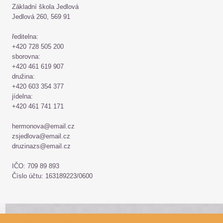
Základní škola Jedlová
Jedlová 260, 569 91
ředitelna:
+420 728 505 200
sborovna:
+420 461 619 907
družina:
+420 603 354 377
jídelna:
+420 461 741 171
hermonova@email.cz
zsjedlova@email.cz
druzinazs@email.cz
IČO: 709 89 893
Číslo účtu: 163189223/0600