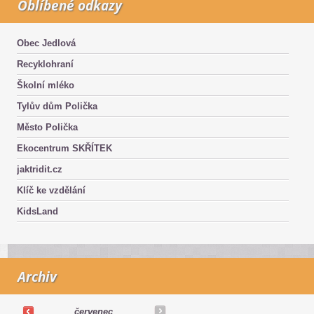
Oblíbené odkazy
Obec Jedlová
Recyklohraní
Školní mléko
Tylův dům Polička
Město Polička
Ekocentrum SKŘÍTEK
jaktridit.cz
Klíč ke vzdělání
KidsLand
Archiv
červenec