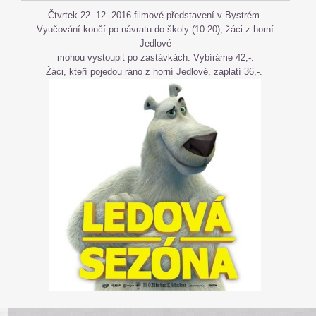
Čtvrtek 22. 12. 2016 filmové představení v Bystrém.
Vyučování končí po návratu do školy (10:20), žáci z horní
Jedlové
mohou vystoupit po zastávkách. Vybíráme 42,-.
Žáci, kteří pojedou ráno z horní Jedlové, zaplatí 36,-.