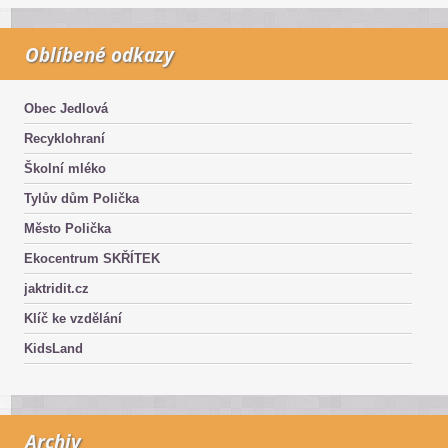
Oblíbené odkazy
Obec Jedlová
Recyklohraní
Školní mléko
Tylův dům Polička
Město Polička
Ekocentrum SKŘÍTEK
jaktridit.cz
Klíč ke vzdělání
KidsLand
Archiv