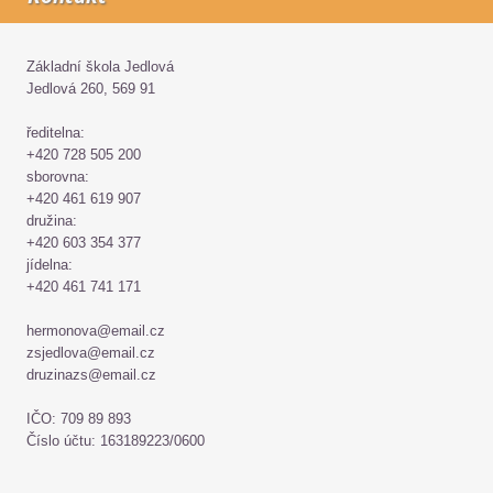
Základní škola Jedlová
Jedlová 260, 569 91
ředitelna:
+420 728 505 200
sborovna:
+420 461 619 907
družina:
+420 603 354 377
jídelna:
+420 461 741 171
hermonova@email.cz
zsjedlova@email.cz
druzinazs@email.cz
IČO: 709 89 893
Číslo účtu: 163189223/0600