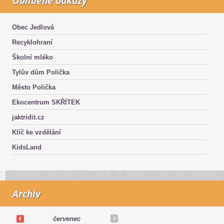
Oblíbené odkazy
Obec Jedlová
Recyklohraní
Školní mléko
Tylův dům Polička
Město Polička
Ekocentrum SKŘÍTEK
jaktridit.cz
Klíč ke vzdělání
KidsLand
Archiv
červenec