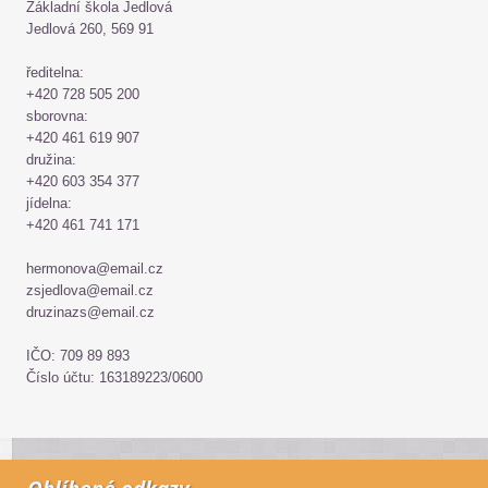
Základní škola Jedlová
Jedlová 260, 569 91
ředitelna:
+420 728 505 200
sborovna:
+420 461 619 907
družina:
+420 603 354 377
jídelna:
+420 461 741 171
hermonova@email.cz
zsjedlova@email.cz
druzinazs@email.cz
IČO: 709 89 893
Číslo účtu: 163189223/0600