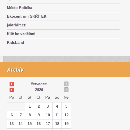
Město Polička
Ekocentrum SKŘÍTEK
jaktridit.cz
Klíč ke vzdělání
KidsLand
Archiv
červenec
2026
Po
Út
St
Čt
Pá
So
Ne
1
2
3
4
5
6
7
8
9
10
11
12
13
14
15
16
17
18
19