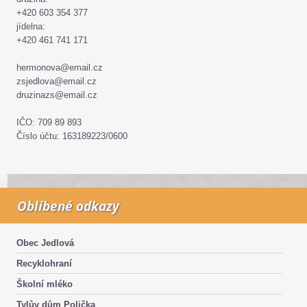
+420 603 354 377
jídelna:
+420 461 741 171
hermonova@email.cz
zsjedlova@email.cz
druzinazs@email.cz
IČO: 709 89 893
Číslo účtu: 163189223/0600
Oblíbené odkazy
Obec Jedlová
Recyklohraní
Školní mléko
Tylův dům Polička