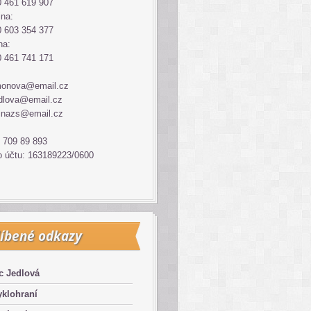
 461 619 907
ina:
 603 354 377
na:
 461 741 171
monova@email.cz
dlova@email.cz
inazs@email.cz
 709 89 893
o účtu: 163189223/0600
íbené odkazy
c Jedlová
klohraní