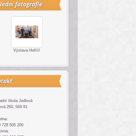
lední fotografie
Výstava Hořííí!
takt
adní škola Jedlová
ová 260, 569 91
elna:
 728 505 200
ovna: