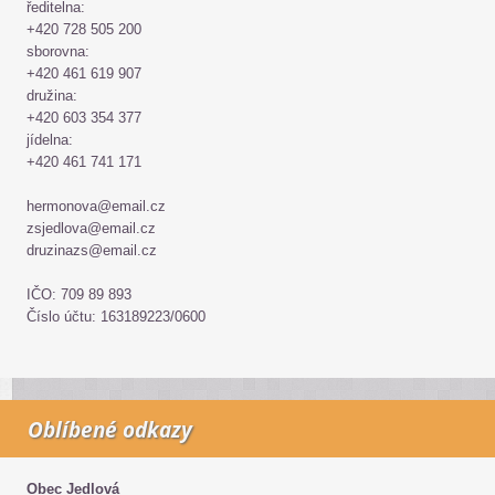
ředitelna:
+420 728 505 200
sborovna:
+420 461 619 907
družina:
+420 603 354 377
jídelna:
+420 461 741 171
hermonova@email.cz
zsjedlova@email.cz
druzinazs@email.cz
IČO: 709 89 893
Číslo účtu: 163189223/0600
Oblíbené odkazy
Obec Jedlová