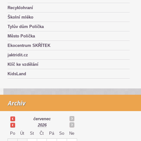
Recyklohraní
Školní mléko
Tylův dům Polička
Město Polička
Ekocentrum SKŘÍTEK
jaktridit.cz
Klíč ke vzdělání
KidsLand
Archiv
červenec
2026
Po
Út
St
Čt
Pá
So
Ne