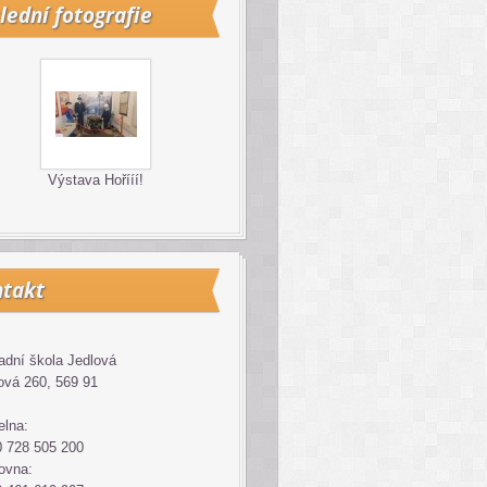
lední fotografie
Výstava Hořííí!
takt
adní škola Jedlová
ová 260, 569 91
elna:
 728 505 200
ovna: