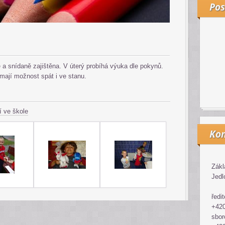
Pos
 a snídaně zajištěna. V úterý probíhá výuka dle pokynů.
mají možnost spát i ve stanu.
í ve škole
Kon
Zákl
Jedl
ředit
+420
sbor