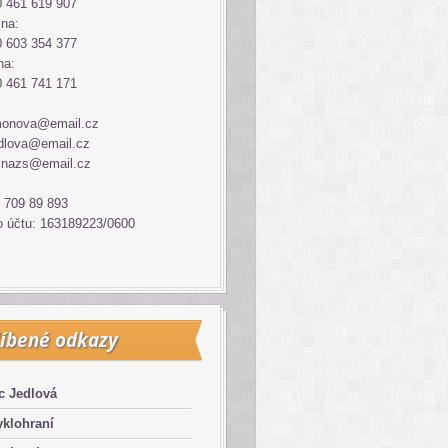
 461 619 907
ina:
 603 354 377
na:
 461 741 171
monova@email.cz
dlova@email.cz
inazs@email.cz
 709 89 893
o účtu: 163189223/0600
íbené odkazy
c Jedlová
klohraní