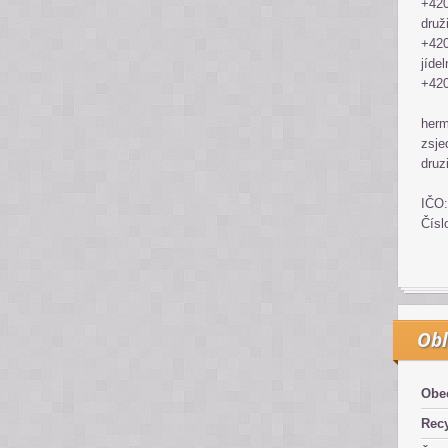
+420
druž
+420
jídel
+420
her
zsje
druz
IČO:
Čísl
Obl
Obe
Recy