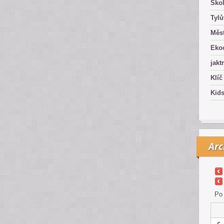
Ško
Tyl
Měst
Eko
jakt
Klíč
Kid
Arc
Po