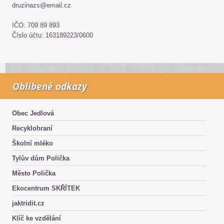
druzinazs@email.cz
IČO: 709 89 893
Číslo účtu: 163189223/0600
Oblíbené odkazy
Obec Jedlová
Recyklohraní
Školní mléko
Tylův dům Polička
Město Polička
Ekocentrum SKŘÍTEK
jaktridit.cz
Klíč ke vzdělání