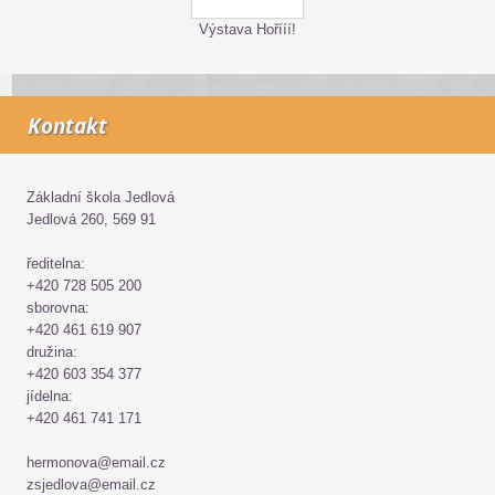
Výstava Hořííí!
Kontakt
Základní škola Jedlová
Jedlová 260, 569 91
ředitelna:
+420 728 505 200
sborovna:
+420 461 619 907
družina:
+420 603 354 377
jídelna:
+420 461 741 171
hermonova@email.cz
zsjedlova@email.cz