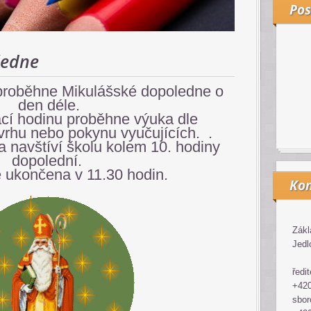
Pos
ledne
proběhne Mikulášské dopoledne o
den déle.
ací hodinu proběhne výuka dle
rhu nebo pokynu vyučujících. .
a navštíví školu kolem 10. hodiny
dopolední.
 ukončena v 11.30 hodin.
Kon
Zákl
Jedl
ředit
+420
sbor