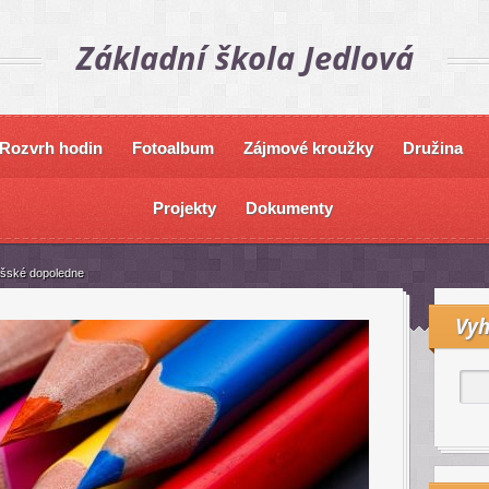
Základní škola Jedlová
Rozvrh hodin
Fotoalbum
Zájmové kroužky
Družina
Projekty
Dokumenty
ášské dopoledne
Vyh