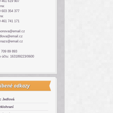
 461 619 907
ina:
 603 354 377
na:
 461 741 171
monova@email.cz
dlova@email.cz
inazs@email.cz
 709 89 893
o účtu: 163189223/0600
íbené odkazy
c Jedlová
klohraní