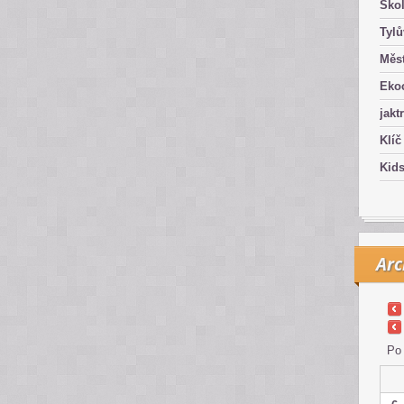
Ško
Tyl
Měst
Eko
jakt
Klíč
Kid
Arc
Po