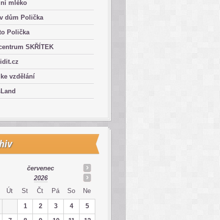
lní mléko
ův dům Polička
o Polička
centrum SKŘÍTEK
ridit.cz
 ke vzdělání
sLand
hiv
červenec
2026
Út
St
Čt
Pá
So
Ne
1
2
3
4
5