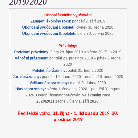
2019/2020
Období školního vyučování
Zahájení školního roku:
pondělí 2. září 2019
Ukončení vyučování I. pololetí:
čtvrtek 30. ledna 2020
Ukončení vyučování II. pololetí:
úterý 30. června 2020
Prázdniny:
Podzimní prázdniny:
úterý 29. října 2019 a středa 30. října 2019
Vánoční prázdniny:
pondělí 23. prosince 2019 – pátek 3. ledna
2020
Pololetní prázdniny:
pátek 31. ledna 2020
Jarní prázdniny:
pondělí 10. února 2020 – neděle 16. února 2020
Velikonoční prázdniny:
čtvrtek 9. dubna 2020
Hlavní prázdniny:
středa 1. července 2020 – pondělí 31. srpna
2020. Období školního vyučování
ve školním roce
2020/2021
začne v úterý
1. září 2020.
Ředitelské volno:
31. října - 1. listopadu 2019, 20.
prosince 2019