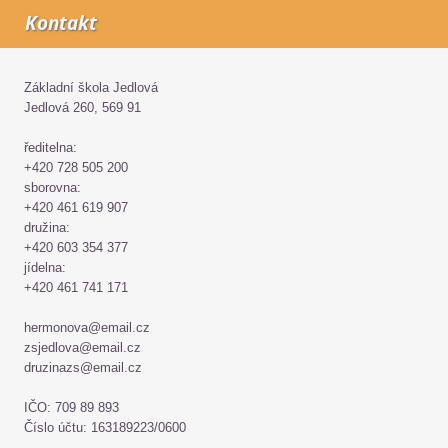
Kontakt
Základní škola Jedlová
Jedlová 260, 569 91
ředitelna:
+420 728 505 200
sborovna:
+420 461 619 907
družina:
+420 603 354 377
jídelna:
+420 461 741 171
hermonova@email.cz
zsjedlova@email.cz
druzinazs@email.cz
IČO: 709 89 893
Číslo účtu: 163189223/0600