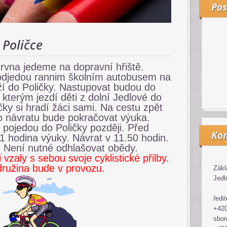
Pos
 Poličce
ervna jedeme na dopravní hřiště.
odjedou rannim školním autobusem na
í do Poličky. Nastupovat budou do
kterým jezdí děti z dolní Jedlové do
čky si hradí žáci sami. Na cestu zpět
o návratu bude pokračovat výuka.
pojedou do Poličky později. Před
Kon
1 hodina výuky. Návrat v 11.50 hodin.
 Není nutné odhlašovat obědy.
 vzaly s sebou svoje cyklistické přilby.
ružina bude v provozu.
Zákl
Jedl
ředit
+420
sbor