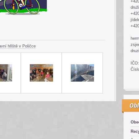
+420
druž
+420
jídel
+420
her
zsje
vní hřiště v Poličce
druz
IČO:
Čísl
Obl
Obe
Recy