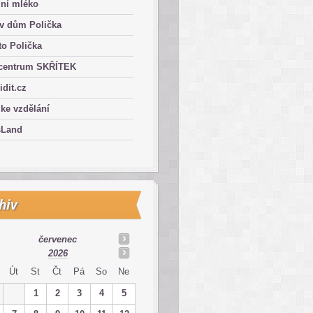
lní mléko
ův dům Polička
o Polička
centrum SKŘÍTEK
ridit.cz
 ke vzdělání
sLand
hiv
červenec
2026
Út
St
Čt
Pá
So
Ne
1
2
3
4
5