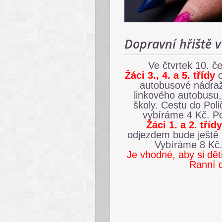
Dopravní hřiště v
Ve čtvrtek 10. č
Žáci 3., 4. a 5. třídy
autobusové nádraž
linkového autobusu, 
školy. Cestu do Poli
vybíráme 4 Kč. P
Žáci 1. a 2. třídy
odjezdem bude ještě 
Vybíráme 8 Kč.
Je vhodné, aby si děti
Ranní d