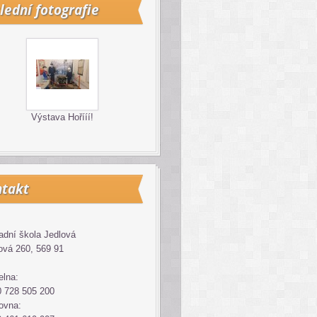
lední fotografie
Výstava Hořííí!
takt
adní škola Jedlová
ová 260, 569 91
elna:
 728 505 200
ovna: