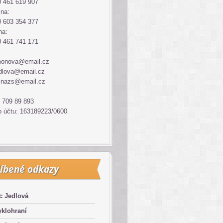
 461 619 907
ina:
 603 354 377
na:
 461 741 171
monova@email.cz
dlova@email.cz
inazs@email.cz
 709 89 893
o účtu: 163189223/0600
íbené odkazy
c Jedlová
klohraní