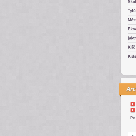
Ško
Tyl
Měst
Eko
jakt
Klíč
Kid
Arc
Po