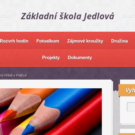
Základní škola Jedlová
Rozvrh hodin
Fotoalbum
Zájmové kroužky
Družina
Projekty
Dokumenty
ní hřiště v Poličce
Vyh