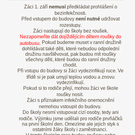
Žáci 1. září
nemusí
předkládat prohlášení o
bezinfekčnosti.
Před vstupem do budovy
není nutné
udržovat
rozestupy.
Žáci nastupují do školy bez roušek.
Nezapomeňte dát dojíždějícím dětem roušky do
Pokud budeme muset v ranní družině
autobusu.
dohlídávat také děti, které nebudou odpolední
družinu navštěvovat, pak budou mít roušky
všechny děti, které budou do ranní družiny
chodit.
Při vstupu do budovy si žáci vydezinfikují ruce. Ve
třídě si je pak umyjí teplou vodou a znovu
vydezinfikují.
Pokud si to rodiče přejí, mohou žáci ve škole
roušky nosit.
Žáci s příznakem infekčního onemocnění
nemohou vstoupit do budovy.
Do školy nesmí vstupovat cizí osoby, tedy ani
rodiče. Výjimku jsme udělali pro rodiče prvňáčků
na první školní den. Omezíme ale jejich styk s
ostatními žáky školy i zaměstnanci.