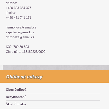
družina:
+420 603 354 377
jídelna:
+420 461 741 171
hermonova@email.cz
zsjedlova@email.cz
druzinazs@email.cz
IČO: 709 89 893
Číslo účtu: 163189223/0600
Oblíbené odkazy
Obec Jedlová
Recyklohraní
Školní mléko