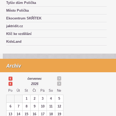
Tylův dům Polička
Město Polička
Ekocentrum SKŘÍTEK
jaktridit.cz
Klíč ke vzdělání
KidsLand
Archiv
červenec
2026
Po
Út
St
Čt
Pá
So
Ne
1
2
3
4
5
6
7
8
9
10
11
12
13
14
15
16
17
18
19